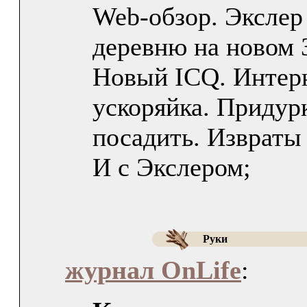
Web-обзор. Экслер
деревню на новом 
Новый ICQ. Интер
ускоряйка. Придур
посадить. Извраты
И с Экслером;
Руки
журнал OnLife
: