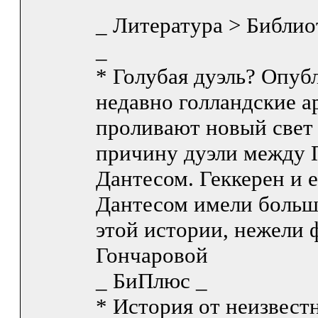
_ Литература > Библи
_
* Голубая дуэль? Опуб
недавно голландские 
проливают новый свет
причину дуэли между
Дантесом. Геккерен и 
Дантесом имели больш
этой истории, нежели 
Гончаровой
_ БиПлюс _
* История от неизвест