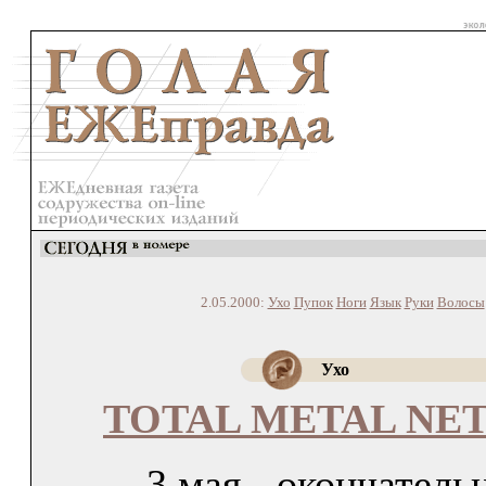
2.05.2000:
Ухо
Пупок
Ноги
Язык
Руки
Волосы
Ухо
TOTAL METAL NE
3 мая - окончатель