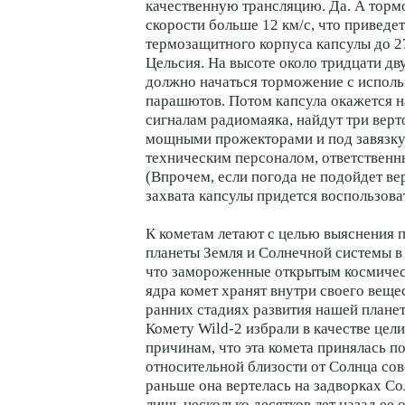
качественную трансляцию. Да. А торм
скорости больше 12 км/с, что приведет
термозащитного корпуса капсулы до 2
Цельсия. На высоте около тридцати дв
должно начаться торможение с испол
парашютов. Потом капсула окажется на 
сигналам радиомаяка, найдут три вер
мощными прожекторами и под завязку
техническим персоналом, ответственн
(Впрочем, если погода не подойдет вер
захвата капсулы придется воспользова
К кометам летают с целью выяснения 
планеты Земля и Солнечной системы в 
что замороженные открытым космиче
ядра комет хранят внутри своего вещ
ранних стадиях развития нашей плане
Комету Wild-2 избрали в качестве цели
причинам, что эта комета принялась п
относительной близости от Солнца сов
раньше она вертелась на задворках Со
лишь несколько десятков лет назад ее 