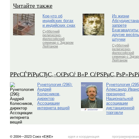
Читайте также
Кое-что об
Из жизни
индийских богах
Абсурдистана
и индийских снах
запрете
Бхагавадгиты
Субботний
другие весёл
религиозно-
штучки
философский
семинар с Эдгаром
Субботний
Лейтаном
религиозно-
философский
семинар с Эдга
Лейтаном
Р­РєСЃРїРµСЂС‚-С€РѕСѓ В«Р СѓРЅРµС‚РѕР»Рѕ
Рунетология (296):
Рунетология (295
Андрей
Александр Ивано
Колесников,
президент
директор
Национальной
Ассоциации
ассоциации
интернета вещей
дистанционной
торговли
© 2004—2023 Союз «ЕЖЕ»
идея и координация
программирован