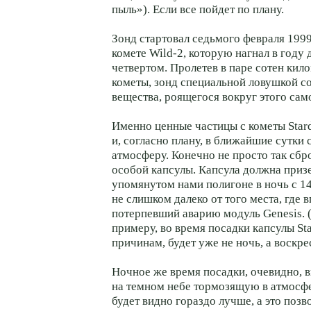
пыль»). Если все пойдет по плану.
Зонд стартовал седьмого февраля 1999 
комете Wild-2, которую нагнал в году 
четвертом. Пролетев в паре сотен кил
кометы, зонд специальной ловушкой с
вещества, роящегося вокруг этого сам
Именно ценные частицы с кометы Stard
и, согласно плану, в ближайшие сутки
атмосферу. Конечно не просто так сбро
особой капсулы. Капсула должна приз
упомянутом нами полигоне в ночь с 14-
не слишком далеко от того места, где 
потерпевший аварию модуль Genesis. (
примеру, во время посадки капсулы St
причинам, будет уже не ночь, а воскре
Ночное же время посадки, очевидно, в
на темном небе тормозящую в атмосф
будет видно гораздо лучше, а это позв