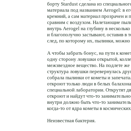
борту Stardust сделана из специально
материала под названием Aerogel: в е
кремний, а сам материал прозрачен и 
сравним с воздухом. Налетающие пыл
внутрь Aerogel на глубину в несколько
и благополучно застывают, оставив в 
след, по которому их, пылинки, можно
А чтобы забрать бонус, на пути к коме
одну сторону ловушки открытой, колл
межзвездное вещество. На подлете же 
структура ловушки перевернулась дру
собрала пылинки от кометы и запечата
откроют только люди в белых балахон
специальной лаборатории. Открутят дв
откроют и найдут что-то занимательно
внутри должно быть что-то занимател
когда-то от ядра кометы в космических
Неизвестная бактерия.