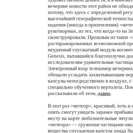
вечерние новости этот район не обход
потому, что здесь с определенной рег
высочайшей географической точность
падения (иногда и приземления) «мет
рукотворных, из тех, что когда-то на З
сконструировали. Прошлым из таких «
растиражированных всевозможной пре
неудачный спускаемый модуль космич
Genesis, пытавшийся благополучно д
исследователям удивительные частицы
Электронный взор телекамер вечерних
обещали усладить захватывающим пе
капсулы непосредственно в воздухе, 
специально обученного вертолета. П
рассказывали об этом,
давно
.
В этот раз «метеор», красивый, хоть и 
опять смогут увидеть заранее прибыв
месту на карте любознательные энтузи
«метеора» — груженая частицами око
вещества спускаемая капсула зонда Sta