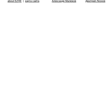
about EZHE
|
карта сайта
Александр Малюков
Дмитрий Леонов