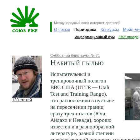
Международный союз интернет-деятелей
О союзе
Периодика
Конкурсы
Мейл-ли
Информационный бум
ЕЖЕ-правда
Субботний блик науки № 71
Набитый пылью
Испытательный и
тренировочный полигон
ВВС США (UTTR — Utah
Test and Training Range),
что расположили в пустыне
130 статей
на пересечении границ
сразу трех штатов (Юта,
Айдахо и Невада), хорошо
известен и в разнообразной
литературе, разной степени
художественной ценности, и в кинемат