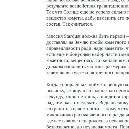
результате воздействия гравитационно
Так что Солнце еще не успело сильно 
вещество кометы, дабы изменить его 
состав. Так считается.
Миссия Stardust должна быть первой 
доставлял на Землю пробы кометного 
справедливости ради, надо заметить, ч
есть еще и бонусный набор частиц меж
кометного, вещества). По ожиданиям, 
должны наполнять частицы размером о
залетевшие туда «со встречного напра
Когда собираешься поймать ценную 
пылинку, летящую со скоростью неско
секунду, хошь-не хошь, а придется х
над тем, как это сделать. Ведь пылинк
сохранить в целостности — кому охот
микрокаплю расплавленного и раздавл
где все важное испарилось, а неважн
безвозвратно, до неузнаваемости. Поэ