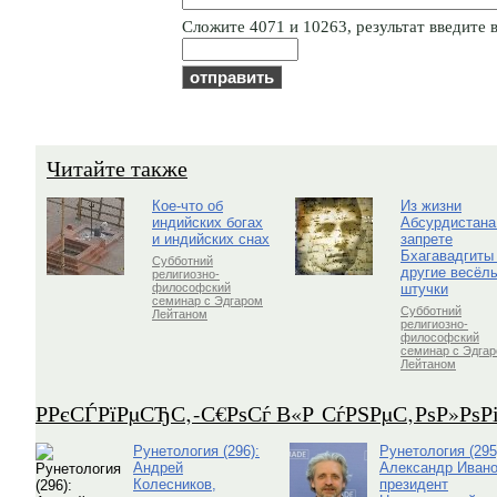
Cлoжитe 4071 и 10263, результат введите в
Читайте также
Кое-что об
Из жизни
индийских богах
Абсурдистана
и индийских снах
запрете
Бхагавадгиты
Субботний
другие весёл
религиозно-
штучки
философский
семинар с Эдгаром
Субботний
Лейтаном
религиозно-
философский
семинар с Эдга
Лейтаном
Р­РєСЃРїРµСЂС‚-С€РѕСѓ В«Р СѓРЅРµС‚РѕР»Рѕ
Рунетология (296):
Рунетология (295
Андрей
Александр Ивано
Колесников,
президент