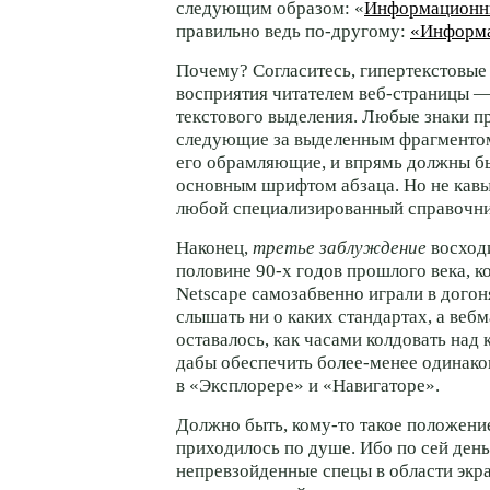
следующим образом: «
Информационн
правильно ведь
по-другому:
«Информ
Почему? Согласитесь, гипертекстовые
восприятия читателем
веб-страницы
текстового выделения. Любые знаки п
следующие за выделенным фрагментом,
его обрамляющие, и впрямь должны б
основным шрифтом абзаца. Но не кавы
любой специализированный справоч
Наконец,
третье заблуждение
восходи
половине
90-х
годов прошлого века, ко
Netscape самозабвенно играли в догон
слышать ни о каких стандартах, а веб
оставалось, как часами колдовать над
дабы обеспечить
более-менее
одинако
в «Эксплорере» и «Навигаторе».
Должно быть,
кому-то
такое положени
приходилось по душе. Ибо по сей ден
непревзойденные спецы в области экр