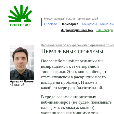
Международный союз интернет-деятелей
О союзе
Периодика
Конкурсы
Мейл-ли
Информационный бум
ЕЖЕ-правда
Веб-анатомия по воскресеньям с Артемием Лом
Неразрывные проблемы
После небольшой передышки мы
возвращаемся к теме экранной
типографики. Эта колонка обещает
стать ключевой в раскрытии моего
Артемий Ломов
взгляда на проблему. И даже в
45 статей
какой-то
мере разоблачительной.
В среде весьма авторитетных
веб-дизайнеров
(не будем показывать
пальцами, сколько ж можно)
укоренилось как минимум три