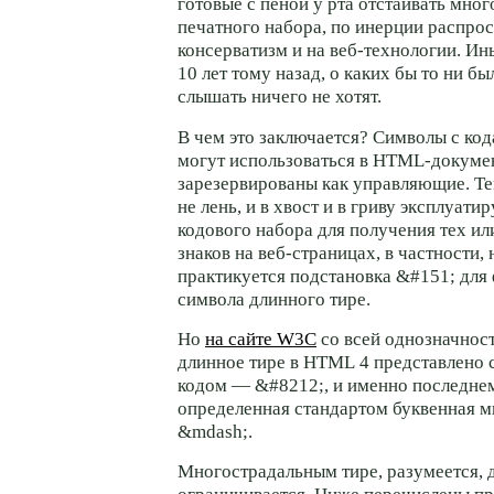
готовые с пеной у рта отстаивать мно
печатного набора, по инерции распро
консерватизм и на
веб-технологии
. Ин
10 лет тому назад, о каких бы то ни б
слышать ничего не хотят.
В чем это заключается? Символы с ко
могут использоваться в
HTML-докумен
зарезервированы как управляющие. Тем
не лень, и в хвост и в гриву эксплуати
кодового набора для получения тех и
знаков на
веб-страницах,
в частности,
практикуется подстановка &#151; дл
символа длинного тире.
Но
на сайте W3C
со всей однозначност
длинное тире в HTML 4 представлено 
кодом — &#8212;, и именно последнем
определенная стандартом буквенная 
&mdash;.
Многострадальным тире, разумеется, 