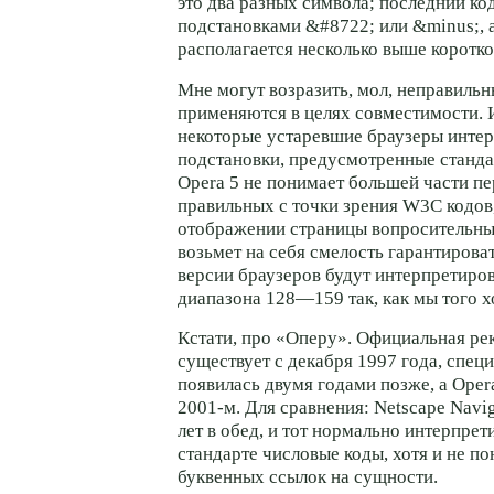
это два разных символа; последний ко
подстановками &#8722; или &minus;, а
располагается несколько выше коротко
Мне могут возразить, мол, неправиль
применяются в целях совместимости. И
некоторые устаревшие браузеры инте
подстановки, предусмотренные стандар
Opera 5 не понимает большей части п
правильных с точки зрения W3C кодов,
отображении страницы вопросительны
возьмет на себя смелость гарантирова
версии браузеров будут интерпретиров
диапазона 128—159 так, как мы того х
Кстати, про «Оперу». Официальная р
существует с декабря 1997 года, спе
появилась двумя годами позже, а Oper
2001-м.
Для сравнения: Netscape Navig
лет в обед, и тот нормально интерпрет
стандарте числовые коды, хотя и не п
буквенных ссылок на сущности.