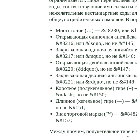
ограничивается. Ниже перечислены п
коды, соответствующие им ссылки на с
нежелательные нестандартные коды дл
общеупотребительных символов. В пор
Многоточие (…) — &#8230; или &hel
Открывающая одиночная английская
&#8216; или &lsquo;, но не &#145;
Закрывающая одиночная английская
&#8217; или &rsquo;, но не &#146;
Открывающая двойная английская к
&#8220; (&ldquo;), но не &#147;
Закрывающая двойная английская к
&#8221; или &rdquo;, но не &#148;
Короткое (полукегельное) тире (–)
&ndash;, но не &#150;
Длинное (кегельное) тире (—) — &
но не &#151;
Знак торговой марки (™) — &#8482;
&#153;
Между прочим, полукегельное тире и 