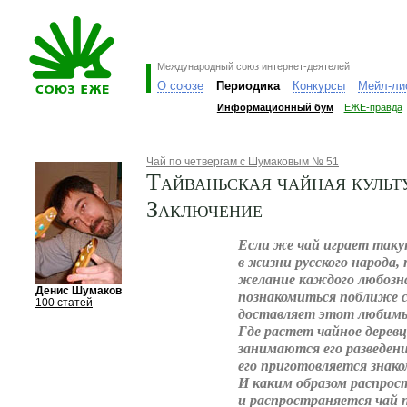
Международный союз интернет-деятелей
О союзе
Периодика
Конкурсы
Мейл-ли
Информационный бум
ЕЖЕ-правда
Чай по четвергам с Шумаковым № 51
Тайваньская чайная культу
Заключение
Если же чай играет так
в жизни русского народа,
желание каждого любозна
Денис Шумаков
познакомиться поближе с
100 статей
доставляет этот любимы
Где растет чайное деревц
занимаются его разведени
его приготовляется знак
И каким образом распрос
и распространяется чай 