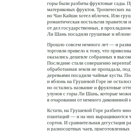
горы были разбиты фруктовые сады. П
материковых фруктов. Тропических на 
но Чан Кайши хотел яблочек. Или гру
романтическая ностальгия правителя н
от дел государственных, в прохладно
Ли Шань посадили грушевые и яблоне
Прошло совсем немного лет — и разв
торговли привело к тому, что привозн
оказались дешевле собранных в высок
Последние стали совершенно нерентаб
обработанная земля не пропадала, по
деревьями посадили чайные кусты. П
и яблонь на Грушевой Горе не остало
но остались название и фруктовые отт
улунов с горы Ли Шань, которые можн
в очаровании от немного диковинной и
Кстати, на Грушевой Горе разбито мн
плантаций — и на них выращиваются 
сортов. И сравнительная дегустация 
и разносортных чаев, приготовленных