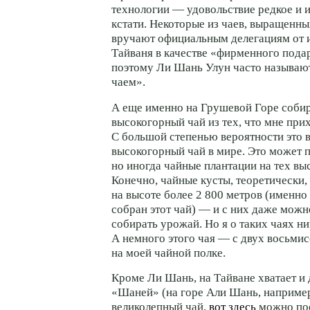
технологии — удовольствие редкое и 
кстати. Некоторые из чаев, выращенны
вручают официальным делегациям от 
Тайваня в качестве «фирменного пода
поэтому Ли Шань Улун часто называю
чаем».
А еще именно на Грушевой Горе соби
высокогорный чай из тех, что мне при
С большой степенью вероятности это
высокогорный чай в мире. Это может 
но иногда чайные плантации на тех выс
Конечно, чайные кусты, теоретически,
на высоте более 2 800 метров (именно
собран этот чай) — и с них даже можн
собирать урожай. Но я о таких чаях н
А немного этого чая — с двух восьми
на моей чайной полке.
Кроме Ли Шань, на Тайване хватает и
«Шаней» (на горе Али Шань, наприме
великолепный чай,
вот здесь
можно пос