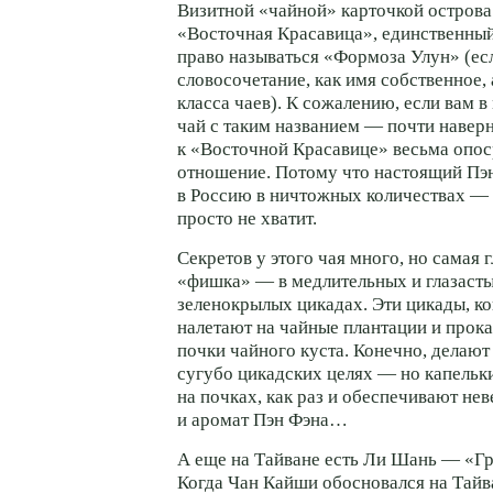
Визитной «чайной» карточкой острова
«Восточная Красавица», единственный
право называться «Формоза Улун» (ес
словосочетание, как имя собственное, 
класса чаев). К сожалению, если вам в
чай с таким названием — почти наверн
к «Восточной Красавице» весьма опо
отношение. Потому что настоящий Пэ
в Россию в ничтожных количествах — 
просто не хватит.
Секретов у этого чая много, но самая г
«фишка» — в медлительных и глазаст
зеленокрылых цикадах. Эти цикады, ко
налетают на чайные плантации и про
почки чайного куста. Конечно, делают 
сугубо цикадских целях — но капельк
на почках, как раз и обеспечивают не
и аромат Пэн Фэна…
А еще на Тайване есть Ли Шань — «Г
Когда Чан Кайши обосновался на Тайва