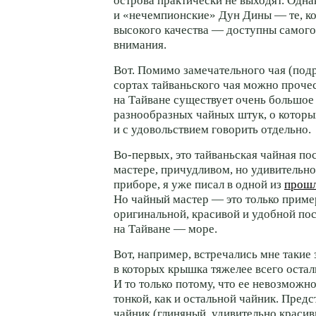
острова практически не выходят. Одна
и «нечемпионские» Дун Дины — те, к
высокого качества — доступны самого
внимания.
Вот. Помимо замечательного чая (под
сортах тайваньского чая можно проче
на Тайване существует очень большое
разнообразных чайных штук, о котор
и с удовольствием говорить отдельно.
Во-первых, это тайваньская чайная по
мастере, причудливом, но удивительн
приборе, я уже писал в одной из
прошл
Но чайный мастер — это только приме
оригинальной, красивой и удобной пос
на Тайване — море.
Вот, например, встречались мне такие
в которых крышка тяжелее всего остал
И то только потому, что ее невозможно
тонкой, как и остальной чайник. Предс
чайник (глиняный, удивительно краси