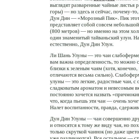
выглядят разваренные чайные листья р
горы) — но здесь и сейчас, почему-то
Дун Дин — «Морозный Пик». Пик этот,
представляет собой совсем небольшой
(800 метров) — но именно на этом хо
один знаменитый тайваньский улун. На
естественно, Дун Дин Улун.
Ли Шань Улуны — это чаи слабоферме
вам важна определенность, то можно с
близки к зеленым чаям (хотя, конечно,
отличаются весьма сильно). Слабофе
улуны — это легкие, радостные чаи, с 
сладковатым ароматом и невесомым в
постоянно хочется назвать «причмок
что, когда пьешь эти чаи — очень хоч
Налет воспитанности, правда, сдержив
Дун Дин Улуны — чаи совершенно дру
и относятся к тому же виду чая, но п
только скруткой чаинок (но даже цвет
уже различаются). Все остальное — с