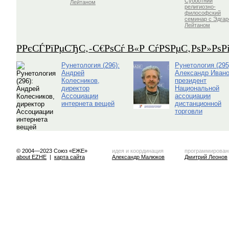
Субботний
Лейтаном
религиозно-
философский
семинар с Эдга
Лейтаном
Р­РєСЃРїРµСЂС‚-С€РѕСѓ В«Р СѓРЅРµС‚РѕР»Рѕ
Рунетология (296):
Рунетология (295
Андрей
Александр Ивано
Колесников,
президент
директор
Национальной
Ассоциации
ассоциации
интернета вещей
дистанционной
торговли
© 2004—2023 Союз «ЕЖЕ»
идея и координация
программирован
about EZHE
|
карта сайта
Александр Малюков
Дмитрий Леонов