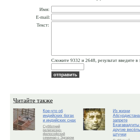
Имя:
E-mail:
Текст:
Cлoжитe 9332 и 2648, результат введите в 
Читайте также
Кое-что об
Из жизни
индийских богах
Абсурдистана
и индийских снах
запрете
Бхагавадгиты
Субботний
другие весёл
религиозно-
штучки
философский
семинар с Эдгаром