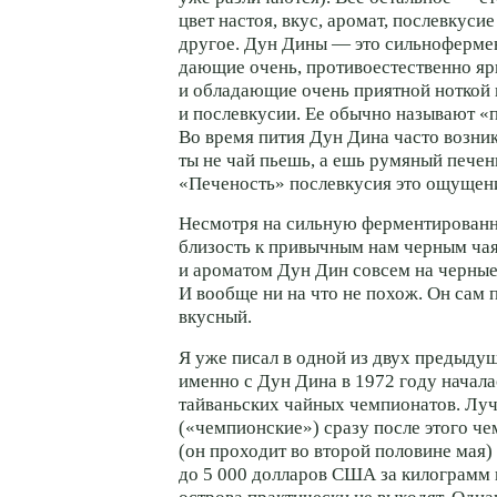
цвет настоя, вкус, аромат, послевкус
другое. Дун Дины — это сильноферме
дающие очень, противоестественно яр
и обладающие очень приятной ноткой 
и послевкусии. Ее обычно называют «п
Во время пития Дун Дина часто возни
ты не чай пьешь, а ешь румяный пече
«Печеность» послевкусия это ощущени
Несмотря на сильную ферментирован
близость к привычным нам черным ча
и ароматом Дун Дин совсем на черные
И вообще ни на что не похож. Он сам 
вкусный.
Я уже писал в одной из двух предыдущ
именно с Дун Дина в 1972 году начала
тайваньских чайных чемпионатов. Л
(«чемпионские») сразу после этого ч
(он проходит во второй половине мая)
до 5 000 долларов США за килограмм 