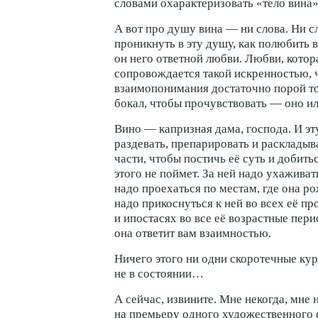
словами охарактеризовать «тело вина»
А вот про душу вина — ни слова. Ни сл
проникнуть в эту душу, как полюбить в
он него ответной любви. Любви, котор
сопровождается такой искренностью, 
взаимопонимания достаточно порой то
бокал, чтобы прочувствовать — оно ил
Вино — капризная дама, господа. И эт
раздевать, препарировать и раскладыв
части, чтобы постичь её суть и добить
этого не поймет. За ней надо ухаживать
надо проехаться по местам, где она ро
надо прикоснуться к ней во всех её п
и ипостасях во все её возрастные пери
она ответит вам взаимностью.
Ничего этого ни одни скоротечные кур
не в состоянии…
А сейчас, извините. Мне некогда, мне 
на премьеру одного художественного 