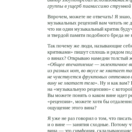
группы в ущерб пианиссимо струнной
Впрочем, можете не отвечать! Я знаю
музыкальных рецензий вам читать не 
что ни один музыкальный критик буду
и твердой памяти подобного бреда не 
Так почему же люди, называющие себ
критиками» пишут сплошь и рядом по
о винах? Открываю намедни толстый ж
«
Общее впечатление — эклектичное в
из разных нот, во вкусе не хватает та
не чувствуется фруктовых оттенков в
вину не хватает тела
». Ну и как вам?
на «музыкальную рецензию» с которой
Вы можете понять о каком вине идет ре
«рецензии», можете хотя бы отдаленно
ощущение этого вина?
Я уже не раз говорил о том, что писат
и о вине — занятия сходные. Потому ч
вина — это симфония, складывающаяся 