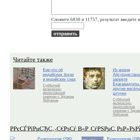
Cлoжитe 6830 и 11757, результат введите в
Читайте также
Кое-что об
Из жизни
индийских богах
Абсурдистана
и индийских снах
запрете
Бхагавадгиты
Субботний
другие весёл
религиозно-
штучки
философский
семинар с Эдгаром
Субботний
Лейтаном
религиозно-
философский
семинар с Эдга
Лейтаном
Р­РєСЃРїРµСЂС‚-С€РѕСѓ В«Р СѓРЅРµС‚РѕР»Рѕ
Рунетология (296):
Рунетология (295