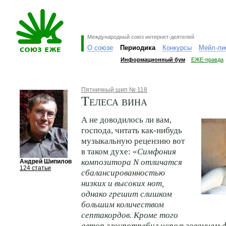
Международный союз интернет-деятелей
О союзе
Периодика
Конкурсы
Мейл-ли
Информационный бум
ЕЖЕ-правда
Пятничный шип № 118
Телеса вина
А не доводилось ли вам,
господа, читать
как-нибудь
музыкальную рецензию вот
в таком духе: «
Симфония
композитора N отличатся
Андрей Шипилов
124 статьи
сбалансированностью
низких и высоких нот,
однако грешит слишком
большим количеством
септакордов. Кроме того
автор злоупотребил использованием 