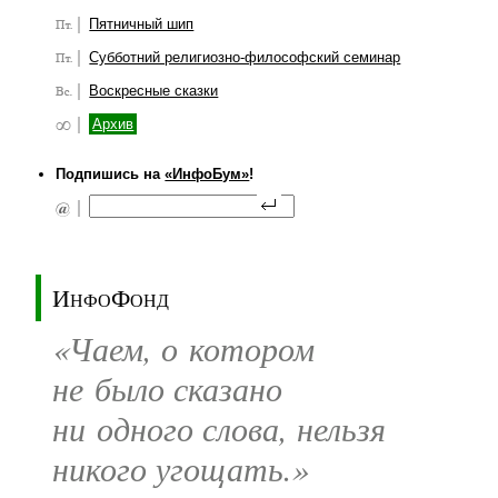
Пятничный шип
Субботний религиозно-философский семинар
Воскресные сказки
Архив
Подпишись на
«ИнфоБум»
!
ИнфоФонд
«Чаем, о котором
не было сказано
ни одного слова, нельзя
никого угощать.»