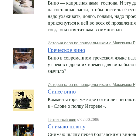
Вино — капризная дама, господа. И эту д
на составные части, чтобы постичь её сут
надо ухаживать, долго, годами, надо прое
прикоснуться к ней во всех её проявления
тогда она ответит вам взаимностью.
История слов по понедельникам с Максимом Р
Греческое вино
Вино в современном греческом языке назыв
у греков с древних времен для вина было 
значило?
История слов по понедельникам с Максимом Р
Синее вино
Комментаторы уже две сотни лет пытаются
в «Слове о полку Игореве».
Пятничный шип
// 02.06.2006
Снимаю шляпу
Снимаю шляпу перед болгарскими винодел