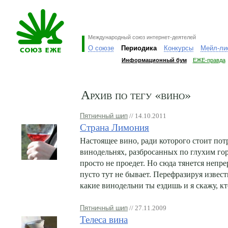
Международный союз интернет-деятелей
О союзе
Периодика
Конкурсы
Мейл-ли
Информационный бум
ЕЖЕ-правда
Архив по тегу «вино»
Пятничный шип
// 14.10.2011
Страна Лимония
Настоящее вино, ради которого стоит пот
винодельнях, разбросанных по глухим го
просто не проедет. Но сюда тянется непр
пусто тут не бывает. Перефразируя извес
какие винодельни ты ездишь и я скажу, кт
Пятничный шип
// 27.11.2009
Телеса вина