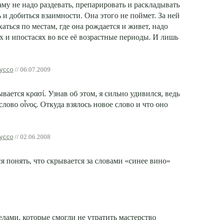
аму не надо раздевать, препарировать и раскладывать
ь и добиться взаимности. Она этого не поймет. За ней
хаться по местам, где она рождается и живет, надо
х и ипостасях во все её возрастные периоды. И лишь
уссо
// 06.07.2009
ается κρασί. Узнав об этом, я сильно удивился, ведь
слово οἶνος. Откуда взялось новое слово и что оно
уссо
// 02.06.2008
 понять, что скрывается за словами «синее вино»
ами, которые смогли не утратить мастерство