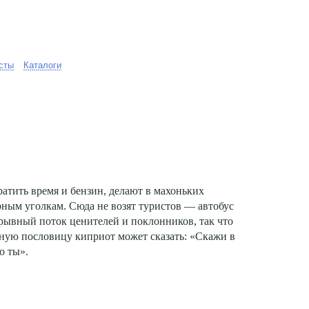
сты
Каталоги
ратить время и бензин, делают в махоньких
рным уголкам. Сюда не возят туристов — автобус
ерывный поток ценителей и поклонников, так что
тную пословицу киприот может сказать: «Скажи в
о ты».