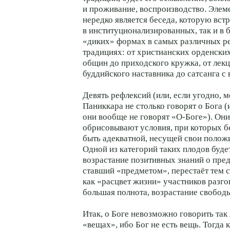
и проживание, воспроизводство. Эле
нередко является беседа, которую вст
в институционализированных, так и в 
«диких» формах в самых различных р
традициях: от христианских орденски
общин до приходского кружка, от лекц
буддийского наставника до сатсанга с 
Девять рефлексий (или, если угодно, 
Паниккара не столько говорят о Бога (
они вообще не говорят «О-Боге»). Они,
обрисовывают условия, при которых б
быть адекватной, несущей свои полож
Одной из категорий таких плодов буде
возрастание позитивных знаний о пред
ставший «предметом», перестаёт тем 
как «расцвет жизни» участников разгов
большая полнота, возрастание свобод
Итак, о Боге невозможно говорить так 
«вещах», ибо Бог не есть вещь. Тогда 