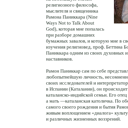
религиозного философа,
мыслителя и священника
Рамона Паниккара (Nine
Ways Not to Talk About
God), которая мне попалась
при разборе домашних
бумажных завалов, и которую мне в св
изучения религиовед, проф. Беттина 
Паниккара одним из своих духовных и
наставников.
Рамон Паниккар сам по себе представл
любопытнейшую личность, несомнен
своих исследователей и интерпретато
в Испании (Каталании), он происходи
каталанско-индийской семьи. Его отец
а мать —каталанская католичка. По об
самого своего рождения и бытия Рамо
живым воплощением «диалога» культу
и различных жизненных воззрений.