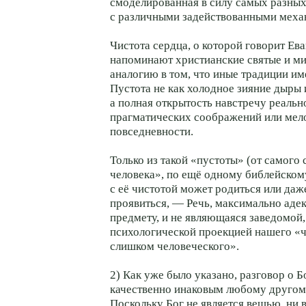
смоделированная в силу самых разны
с различными задействованными меха
Чистота сердца, о которой говорит Ев
напоминают христианские святые и ми
аналогию в том, что иные традиции им
Пустота не как холодное зияние дыры 
а полная открытость навстречу реально
прагматических соображений или мел
повседневности.
Только из такой «пустоты» (от самого 
человека», по ещё одному библейском
с её чистотой может родиться или даж
проявиться, — Речь, максимально аде
предмету, и не являющаяся заведомой,
психологической проекцией нашего «ч
слишком человеческого».
2) Как уже было указано, разговор о Б
качественно инаковым любому другом
Поскольку Бог не является вещью, ни 