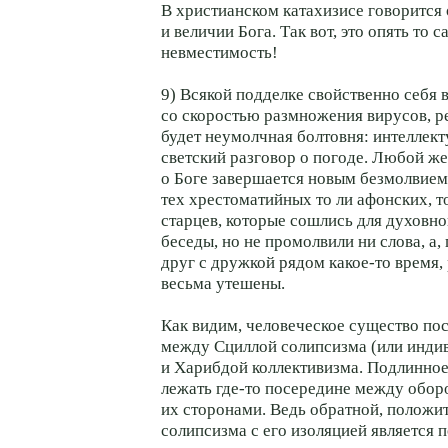
В христианском катахизисе говорится
и величии Бога. Так вот, это опять то 
невместимость!
9) Всякой подделке свойственно себя 
со скоростью размножения вирусов, р
будет неумолчная болтовня: интеллект
светский разговор о погоде. Любой ж
о Боге завершается новым безмолвием.
тех хрестоматийных то ли афонских, т
старцев, которые сошлись для духовн
беседы, но не промолвили ни слова, а,
друг с дружкой рядом какое-то время,
весьма утешены.
Как видим, человеческое существо по
между Сциллой солипсизма (или инди
и Харибдой коллективизма. Подлинное
лежать где-то посередине между обо
их сторонами. Ведь обратной, положи
солипсизма с его изоляцией является 