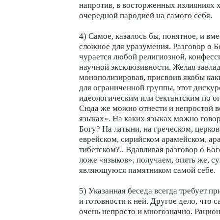
напротив, в восторженных излияниях 
очередной пародией на самого себя.
4) Самое, казалось бы, понятное, и вме
сложное для уразумения. Разговор о Б
чурается любой религиозной, конфесс
научной эксклюзивности. Желая завлад
монополизировав, присвоив якобы как
для ограниченной группы, этот дискур
идеологическим или сектантским по о
Сюда же можно отнести и непростой 
языках». На каких языках можно гово
Богу? На латыни, на греческом, церко
еврейском, сирийском арамейском, ара
тибетском?.. Вдавливая разговор о Бог
ложе «языков», получаем, опять же, 
являющуюся памятником самой себе.
5) Указанная беседа всегда требует пр
и готовности к ней. Другое дело, что 
очень непросто и многозначно. Рацион