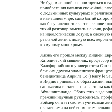
Не будем лишний раз повторяться о в
приобретения навыков спокойной, вз
с людьми иных культурных и религиоз
в нынешнем мире, само бытиё которого
как бы усиленно толкает и склоняет лю
тихий разговор заменить на крик, ре
на идеологический лозунг, а сложную
реальной жизни, полную всех вероятны
к хмурому монохрому.
Жизнь его прошла между Индией, Евр
Католический священник, профессор на
Калифорнийского университета Санта-
близким другом знаменитого француз
бенедиктинца Анри ле Со (Henry le Sau
в Индию принявшего образ жизни инд
санньясина и ставшего известным как
Абхишиктананда. Обоих этих выдающ
прежний научный руководитель, проф
Боймер считает своими учителями жиз
оказавшими на неё во многом решающ