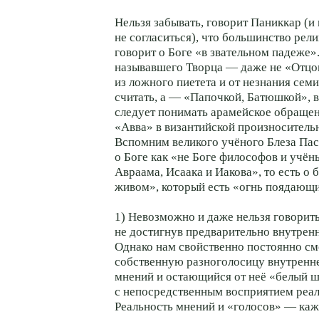
Нельзя забывать, говорит Паниккар (и 
не согласиться), что большинство рел
говорит о Боге «в звательном падеже»
называвшего Творца — даже не «Отцом
из ложного пиетета и от незнания сем
считать, а — «Папочкой, Батюшкой», в
следует понимать арамейское обращен
«Авва» в византийской произноситель
Вспомним великого учёного Блеза Пас
о Боге как «не Боге философов и учён
Авраама, Исаака и Иакова», то есть о
живом», который есть «огнь поядающ
1) Невозможно и даже нельзя говорить
не достигнув предварительно внутрен
Однако нам свойственно постоянно с
собственную разноголосицу внутренн
мнений и остающийся от неё «белый 
с непосредственным восприятием реаль
Реальность мнений и «голосов» — каж