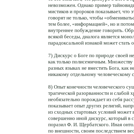
невозможен. Однако пример тайновидц
мистиков и пророков показывает, что э
говорят не только, чтобы «обменивать
тем более, «информацией», но и потом
внутреннее побуждение говорить. Обр
всякой беседы, диалога является монол
парадоксальной изнакой может стать о
7) Дискурс о Боге по природе своей н
как только полисемичным. Множеству
разных языках не вместить Бога, как н
никакому отдельному человеческому с
8) Опыт конечности человеческого сущ
трагической разорванности и слабой 
необязательно порождает из себя расс
показывает опыт других религий, нап
из сходных стартовых условий может 
совершенно иной дискурс, который в с
поразил Ф. И. Щербатского. Иная онт
по внешности, своим последствием ве