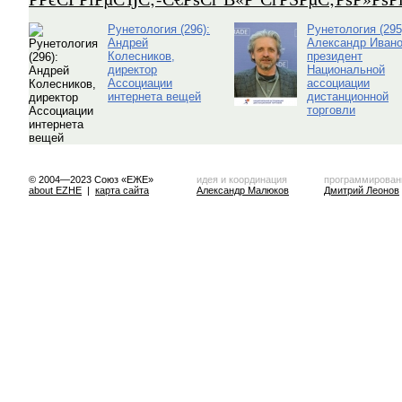
Рунетология (296):
Рунетология (295
Андрей
Александр Ивано
Колесников,
президент
директор
Национальной
Ассоциации
ассоциации
интернета вещей
дистанционной
торговли
© 2004—2023 Союз «ЕЖЕ»
идея и координация
программирован
about EZHE
|
карта сайта
Александр Малюков
Дмитрий Леонов