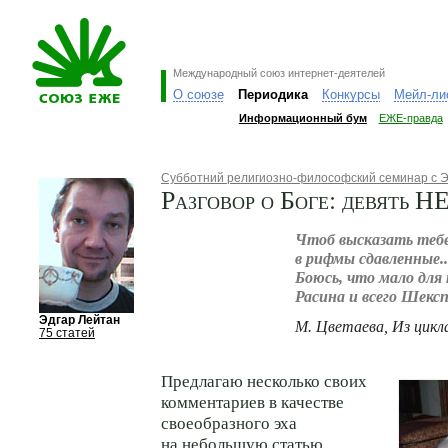
Международный союз интернет-деятелей
О союзе
Периодика
Конкурсы
Мейл-ли
Информационный бум
ЕЖЕ-правда
Субботний религиозно-философский семинар с 
Разговор о Боге: девять Н
Чтоб высказать тебе.
в рифмы сдавленные.
Боюсь, что мало для
Расина и всего Шекс
Эдгар Лейтан
М. Цветаева, Из цикл
75 статей
Предлагаю несколько своих
комментариев в качестве
своеобразного эха
на небольшую статью