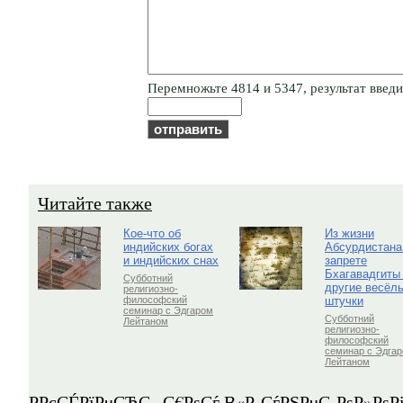
Пepeмнoжьтe 4814 и 5347, результат введит
Читайте также
Кое-что об
Из жизни
индийских богах
Абсурдистана
и индийских снах
запрете
Бхагавадгиты
Субботний
другие весёл
религиозно-
штучки
философский
семинар с Эдгаром
Субботний
Лейтаном
религиозно-
философский
семинар с Эдга
Лейтаном
Р­РєСЃРїРµСЂС‚-С€РѕСѓ В«Р СѓРЅРµС‚РѕР»Рѕ