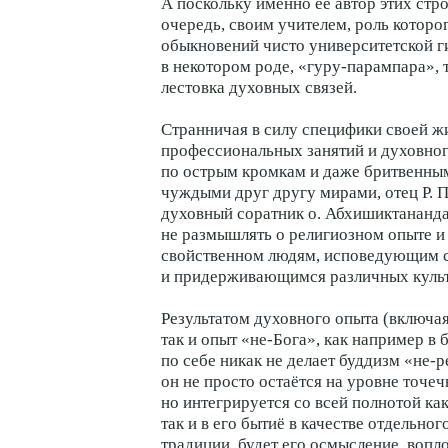
А поскольку именно её автор этих стро
очередь, своим учителем, роль которо
обыкновений чисто университетской ги
в некотором роде, «гуру-парампара», т
лестовка духовных связей.
Странничая в силу специфики своей ж
профессиональных занятий и духовног
по острым кромкам и даже бритвенны
чуждыми друг другу мирами, отец P. П
духовный соратник o. Абхишиктананда
не размышлять о религиозном опыте и 
свойственном людям, исповедующим 
и придерживающимся различных культ
Результатом духовного опыта (включая
так и опыт «не-Бога», как например в 
по себе никак не делает буддизм «не-р
он не просто остаётся на уровне точе
но интегрируется со всей полнотой ка
так и в его бытиё в качестве отдельног
традиции, будет его осмысление, вопл