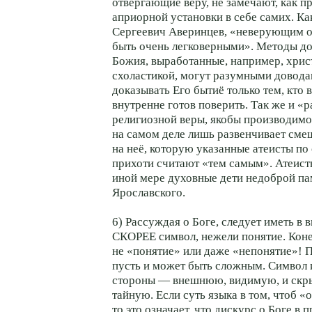
отвергающие веру, не замечают, как п
априорной установки в себе самих. Ка
Сергеевич Аверинцев, «неверующим 
быть очень легковерными». Методы до
Божия, выработанные, например, хрис
схоластикой, могут разумными довода
доказывать Его бытиё только тем, кто в
внутренне готов поверить. Так же и «
религиозной веры, якобы производимо
на самом деле лишь развенчивает см
на неё, которую указанные атеисты по
прихоти считают «тем самым». Атеисты
иной мере духовные дети недоброй па
Ярославского.
6) Рассуждая о Боге, следует иметь в 
СКОРЕЕ символ, нежели понятие. Коне
не «понятие» или даже «непонятие»! П
пусть и может быть сложным. Символ 
стороны — внешнюю, видимую, и скр
тайную. Если суть языка в том, чтоб «
то это означает, что дискурс о Боге в 