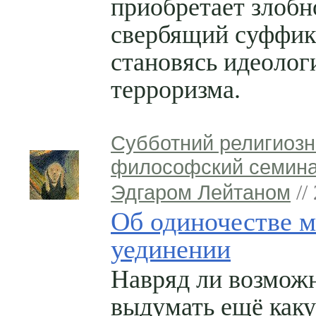
приобретает злобн
свербящий суффик
становясь идеолог
терроризма.
Субботний религиозн
философский семина
Эдгаром Лейтаном
//
Об одиночестве 
уединении
Навряд ли возмож
выдумать ещё как