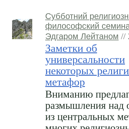
Субботний религиозн
философский семина
Эдгаром Лейтаном
//
Заметки об
универсальности
некоторых религ
метафор
Вниманию предла
размышления над 
из центральных м
многих религиозн