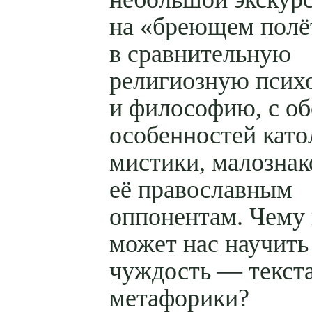
на «бреющем полё
в сравнительную
религиозную псих
и философию, с о
особенностей като
мистики, малозна
её православным
оппонентам. Чему
может нас научить
чуждость — текста
метафорики?