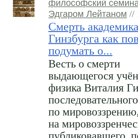
философский семина
Эдгаром Лейтаном
//
Смерть академик
Гинзбурга как по
подумать о...
Весть о смерти
выдающегося учён
физика Виталия Ги
последовательного
по мировоззрению
на мировоззренче
публиковавшего, п