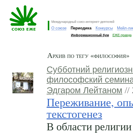
Международный союз интернет-деятелей
О союзе
Периодика
Конкурсы
Мейл-ли
Информационный бум
ЕЖЕ-правда
Архив по тегу «философия»
Субботний религиозн
философский семина
Эдгаром Лейтаном
//
Переживание, оп
текстогенез
В области религии