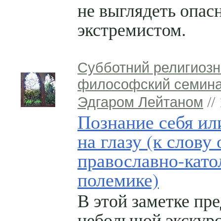
не выглядеть опа
экстремистом.
Субботний религиозн
философский семина
Эдгаром Лейтаном
//
Познание себя ил
на глазу (к слову
православно-като
полемике)
В этой заметке пр
небольшой экскур