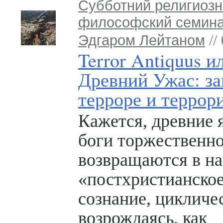
Субботний религиозн
философский семина
Эдгаром Лейтаном
//
Terror Antiquus и
Древний Ужас: за
терроре и террор
Кажется, древние 
боги торжественн
возвращаются в н
«постхристианско
сознание, цикличе
возрождаясь, как