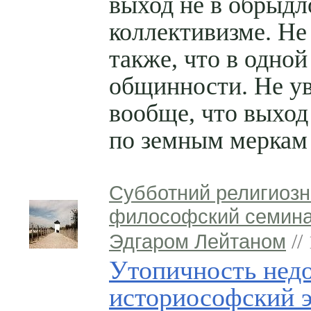
выход не в обрыд
коллективизме. Не
также, что в одно
общинности. Не у
вообще, что выход
по земным меркам 
Субботний религиозн
философский семина
Эдгаром Лейтаном
//
Утопичность недо
историософский 