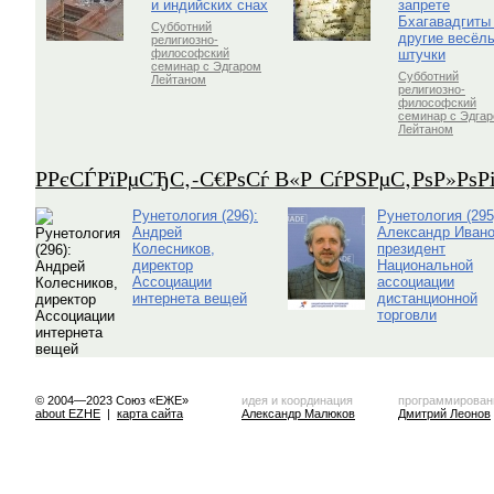
и индийских снах
запрете
Бхагавадгиты
Субботний
другие весёл
религиозно-
штучки
философский
семинар с Эдгаром
Субботний
Лейтаном
религиозно-
философский
семинар с Эдга
Лейтаном
Р­РєСЃРїРµСЂС‚-С€РѕСѓ В«Р СѓРЅРµС‚РѕР»Рѕ
Рунетология (296):
Рунетология (295
Андрей
Александр Ивано
Колесников,
президент
директор
Национальной
Ассоциации
ассоциации
интернета вещей
дистанционной
торговли
© 2004—2023 Союз «ЕЖЕ»
идея и координация
программирован
about EZHE
|
карта сайта
Александр Малюков
Дмитрий Леонов