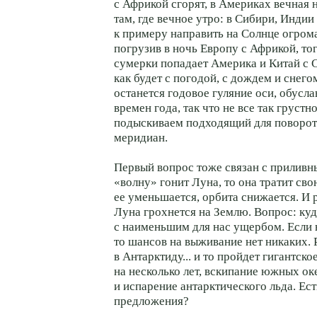
с Африкой сгорят, в Америках вечная
там, где вечное утро: в Сибири, Индии
к примеру направить на Солнце огром
погрузив в ночь Европу с Африкой, то
сумерки попадает Америка и Китай с 
как будет с погодой, с дождем и снего
останется годовое гуляние оси, обус
времен года, так что не все так грустн
подыскиваем подходящий для поворот
меридиан.
Первый вопрос тоже связан с приливн
«волну» гонит Луна, то она тратит сво
ее уменьшается, орбита снижается. И 
Луна грохнется на Землю. Вопрос: куд
с наименьшим для нас ущербом. Если н
то шансов на выживание нет никаких. 
в Антарктиду... и то пройдет гигантск
на несколько лет, вскипание южных ок
и испарение антарктического льда. Ест
предложения?