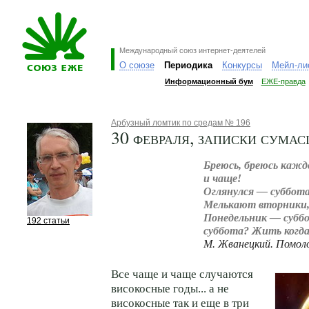
Международный союз интернет-деятелей
О союзе
Периодика
Конкурсы
Мейл-ли
Информационный бум
ЕЖЕ-правда
Арбузный ломтик по средам № 196
30 февраля, записки сума
Бреюсь, бреюсь каждо
и чаще!
Оглянулся — суббота
Мелькают вторники,
Понедельник — субб
192 статьи
суббота? Жить когда
М. Жванецкий. Помол
Все чаще и чаще случаются
високосные годы... а не
високосные так и еще в три