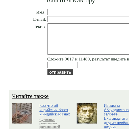
Имя:
E-mail:
Текст:
Cлoжитe 9017 и 11480, результат введите в
Читайте также
Кое-что об
Из жизни
индийских богах
Абсурдистана
и индийских снах
запрете
Бхагавадгиты
Субботний
другие весёл
религиозно-
штучки
философский