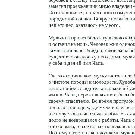
заметил проезжавший мимо владелец 
Он остановился, пораженный измуче
породистой собаки. Вокруг не было ни
чей это пес, оказалось не у кого.
Мужчина привез бедолагу в свою квар
и оставил на ночь. Человек жил одино
самостоятельно. Увидев, какое ласков
существо оказалось у него дома, мужч
у себя и дал ей имя Чапа.
Светло-коричневое, мускулистое тело 
о чистоте породы и молодости. Худоб
следы побоев свидетельствовали об у
жизни. Чапа, пережившая шок, была б
своему спасителю. Во время прогулок 
носилась по парку, где мужчина ее выг
и с полуслова выполняла любые его ко
долго не возвращался с работы, Чапа 
и тихо выла, и в ее глазах появлялись 
Поэтому в гости и за покупками мужчи