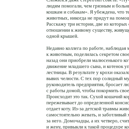
людям помогали, чем грязным и боль
кошкам и собакам». Я убеждена, что те
животных, никогда не придут на помощ
Расскажу три истории, две из которых
отношении к живому существу, живущ
одной крышей.
Недавно коллега по работе, наблюдая
к животным, поделилась секретом свое
назад они приобрели малюсенького ко
движение младшего сына, и котенок уп
лестницы. В результате у крохи оказа
вывих челюсти. С тех пор солидный м
руководитель предприятия, бросает л
с работы домой, чтобы покормить свое
Происходит это так. Сухой кошачий к
пережевывает до определенной консис
отдает коту. Из-за детской травмы жив
самостоятельно жевать, и заботливый х
за него. Домочадцы, а их четверо, счи
и жену, привыкли к такой процедуре к