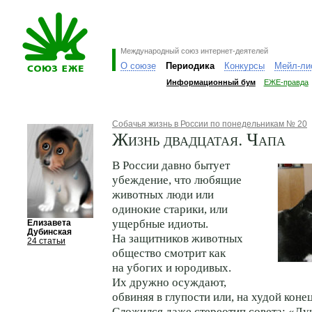
Международный союз интернет-деятелей
О союзе
Периодика
Конкурсы
Мейл-ли
Информационный бум
ЕЖЕ-правда
Собачья жизнь в России по понедельникам № 20
Жизнь двадцатая. Чапа
В России давно бытует
убеждение, что любящие
животных люди или
одинокие старики, или
ущербные идиоты.
Елизавета
Дубинская
На защитников животных
24 статьи
общество смотрит как
на убогих и юродивых.
Их дружно осуждают,
обвиняя в глупости или, на худой конец
Сложился даже стереотип совета: «Л