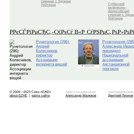
семинар с Эдгаром
Субботний
Лейтаном
религиозно-
философский
семинар с Эдга
Лейтаном
Р­РєСЃРїРµСЂС‚-С€РѕСѓ В«Р СѓРЅРµС‚РѕР»Рѕ
Рунетология (296):
Рунетология (295
Андрей
Александр Ивано
Колесников,
президент
директор
Национальной
Ассоциации
ассоциации
интернета вещей
дистанционной
торговли
© 2004—2023 Союз «ЕЖЕ»
идея и координация
программирован
about EZHE
|
карта сайта
Александр Малюков
Дмитрий Леонов