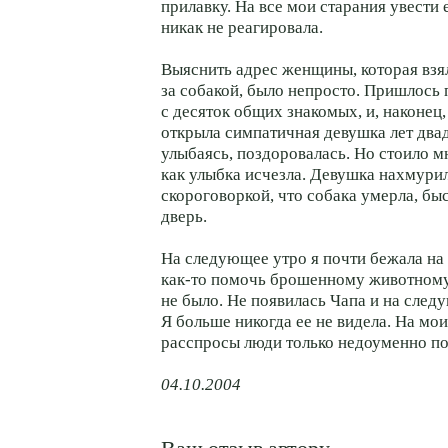
прилавку. На все мои старания увести 
никак не реагировала.
Выяснить адрес женщины, которая взя
за собакой, было непросто. Пришлось 
с десяток общих знакомых, и, наконец,
открыла симпатичная девушка лет двад
улыбаясь, поздоровалась. Но стоило м
как улыбка исчезла. Девушка нахмурил
скороговоркой, что собака умерла, бы
дверь.
На следующее утро я почти бежала на
как-то помочь брошенному животному
не было. Не появилась Чапа и на след
Я больше никогда ее не видела. На мо
расспросы люди только недоуменно п
04.10.2004
Ваш отзыв автору