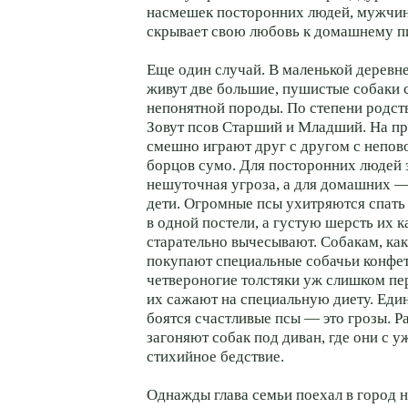
насмешек посторонних людей, мужчин
скрывает свою любовь к домашнему п
Еще один случай. В маленькой деревн
живут две большие, пушистые собаки
непонятной породы. По степени родств
Зовут псов Старший и Младший. На пр
смешно играют друг с другом с непо
борцов сумо. Для посторонних людей 
нешуточная угроза, а для домашних —
дети. Огромные псы ухитряются спать 
в одной постели, а густую шерсть их 
старательно вычесывают. Собакам, как
покупают специальные собачьи конфет
четвероногие толстяки уж слишком пе
их сажают на специальную диету. Един
боятся счастливые псы — это грозы. Р
загоняют собак под диван, где они с
стихийное бедствие.
Однажды глава семьи поехал в город н