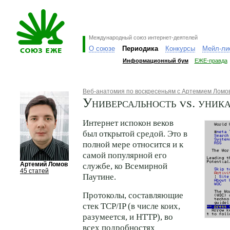
Международный союз интернет-деятелей
О союзе
Периодика
Конкурсы
Мейл-ли
Информационный бум
ЕЖЕ-правда
Веб-анатомия по воскресеньям с Артемием Лом
Универсальность vs. уник
Интернет испокон веков
был открытой средой. Это в
полной мере относится и к
самой популярной его
Артемий Ломов
службе, ко Всемирной
45 статей
Паутине.
Протоколы, составляющие
стек TCP/IP (в числе коих,
разумеется, и HTTP), во
всех подробностях