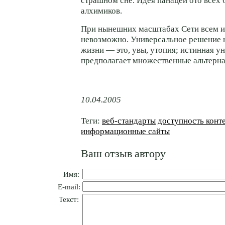
страшном сне. Идея панацеи ото всех 
алхимиков.
При нынешних масштабах Сети всем и
невозможно. Универсальное решение н
жизни — это, увы, утопия; истинная у
предполагает множественные альтер
10.04.2005
Теги:
веб-стандарты
доступность конт
информационные сайты
Ваш отзыв автору
Имя:
E-mail:
Текст: