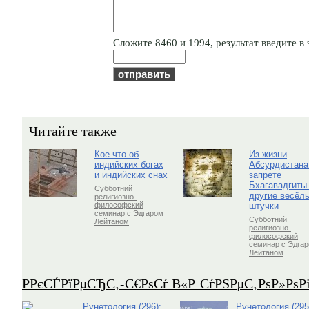
Cлoжитe 8460 и 1994, результат введите в 
Читайте также
Кое-что об
Из жизни
индийских богах
Абсурдистана
и индийских снах
запрете
Бхагавадгиты
Субботний
другие весёл
религиозно-
штучки
философский
семинар с Эдгаром
Субботний
Лейтаном
религиозно-
философский
семинар с Эдга
Лейтаном
Р­РєСЃРїРµСЂС‚-С€РѕСѓ В«Р СѓРЅРµС‚РѕР»Рѕ
Рунетология (296):
Рунетология (295