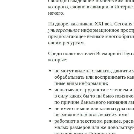
свободно владевшие техническим англ
которого, словно в авиации, в Интерне
нечего.
На дворе, как-никак, XXI век. Сегодн
универсальное
информационное простр
предполагающее великое многообразие
своим ресурсам.
Среди пользователей Всемирной Паути
которые:
не могут видеть, слышать, двигатьс
обрабатывать или воспринимать как
иные виды информации;
испытывают трудности с чтением и
в силу каких бы то ни было психич
по причине банального незнания яз
не имеют мыши или клавиатуры или
возможностью пользоваться ими;
работают в текстовом режиме, рас
малых размеров или же довольств
соединением с Интернетом;