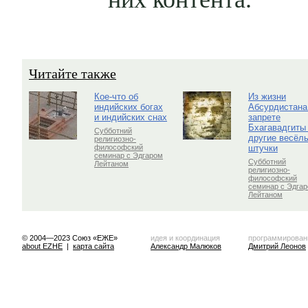
Читайте также
Кое-что об
Из жизни
индийских богах
Абсурдистана
и индийских снах
запрете
Бхагавадгиты
Субботний
другие весёл
религиозно-
штучки
философский
семинар с Эдгаром
Субботний
Лейтаном
религиозно-
философский
семинар с Эдга
Лейтаном
© 2004—2023 Союз «ЕЖЕ»
идея и координация
программирован
about EZHE
|
карта сайта
Александр Малюков
Дмитрий Леонов