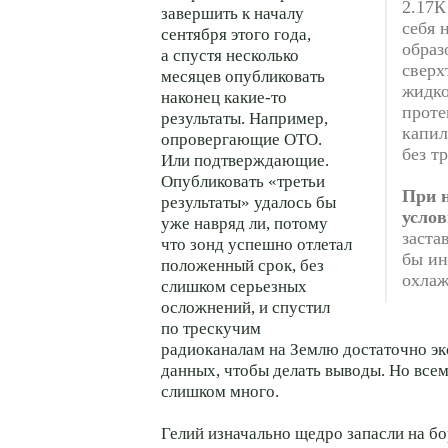
2.17К
завершить к началу
себя 
сентября этого года,
образ
а спустя несколько
сверх
месяцев опубликовать
жидко
наконец какие-то
проте
результаты. Например,
капил
опровергающие ОТО.
без т
Или подтверждающие.
Опубликовать «третьи
При 
результаты» удалось бы
усло
уже навряд ли, потому
заста
что зонд успешно отлетал
бы ин
положенный срок, без
охлаж
слишком серьезных
осложнений, и спустил
по трескучим
радиоканалам на Землю достаточно э
данных, чтобы делать выводы. Но всем
слишком много.
Гелий изначально щедро запасли на б