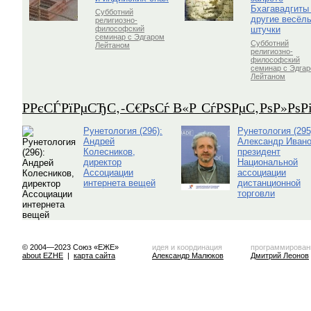
Бхагавадгиты
Субботний
другие весёл
религиозно-
штучки
философский
семинар с Эдгаром
Субботний
Лейтаном
религиозно-
философский
семинар с Эдга
Лейтаном
Р­РєСЃРїРµСЂС‚-С€РѕСѓ В«Р СѓРЅРµС‚РѕР»Рѕ
Рунетология (296):
Рунетология (295
Андрей
Александр Ивано
Колесников,
президент
директор
Национальной
Ассоциации
ассоциации
интернета вещей
дистанционной
торговли
© 2004—2023 Союз «ЕЖЕ»
идея и координация
программирован
about EZHE
|
карта сайта
Александр Малюков
Дмитрий Леонов