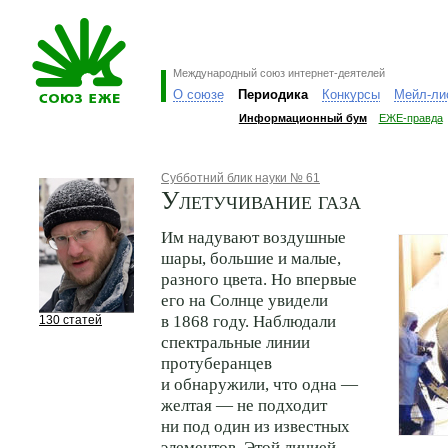
Международный союз интернет-деятелей
О союзе
Периодика
Конкурсы
Мейл-ли
Информационный бум
ЕЖЕ-правда
Субботний блик науки № 61
Улетучивание газа
Им надувают воздушные
шары, большие и малые,
разного цвета. Но впервые
его на Солнце увидели
в 1868 году. Наблюдали
130 статей
спектральные линии
протуберанцев
и обнаружили, что одна —
желтая — не подходит
ни под один из известных
элементов. Этой линией