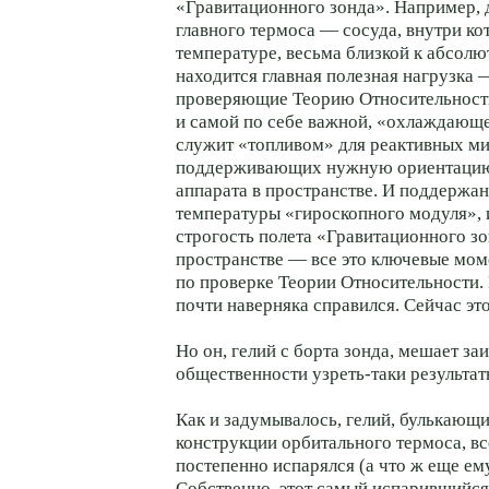
«Гравитационного зонда». Например, 
главного термоса — сосуда, внутри ко
температуре, весьма близкой к абсол
находится главная полезная нагрузка 
проверяющие Теорию Относительности
и самой по себе важной, «охлаждающе
служит «топливом» для реактивных ми
поддерживающих нужную ориентацию
аппарата в пространстве. И поддержа
температуры «гироскопного модуля», 
строгость полета «Гравитационного з
пространстве — все это ключевые мо
по проверке Теории Относительности. 
почти наверняка справился. Сейчас это
Но он, гелий с борта зонда, мешает з
общественности узреть-таки результат
Как и задумывалось, гелий, булькающ
конструкции орбитального термоса, вс
постепенно испарялся (а что ж еще ему
Собственно, этот самый испарившийся