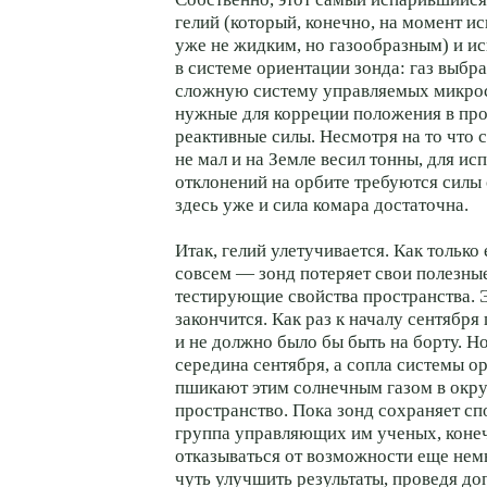
гелий (который, конечно, на момент и
уже не жидким, но газообразным) и и
в системе ориентации зонда: газ выбр
сложную систему управляемых микрос
нужные для корреции положения в про
реактивные силы. Несмотря на то что 
не мал и на Земле весил тонны, для ис
отклонений на орбите требуются силы
здесь уже и сила комара достаточна.
Итак, гелий улетучивается. Как только 
совсем — зонд потеряет свои полезные
тестирующие свойства пространства. 
закончится. Как раз к началу сентября
и не должно было бы быть на борту. Н
середина сентября, а сопла системы о
пшикают этим солнечным газом в ок
пространство. Пока зонд сохраняет сп
группа управляющих им ученых, конеч
отказываться от возможности еще нем
чуть улучшить результаты, проведя д