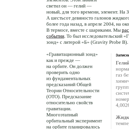
светил он — гелий —
новый, для того времени, элемент. На 
А шестьсот девяносто галонов жидкого
более года назад, в апреле 2004, на о
В термосе, вместе с шариками. Мы
рас
событии
. То был исследовательский 
зонд» с литерой «Б» (Gravity Probe B).
«Гравитационный зонд»
Записк
как и прежде —
Гели
на орбите. Он должен
норм
проверить одно
газ бе
из фундаментальных
химич
предсказаний Общей
групп
Теории Относительности
систе
(ОТО). Предсказание
номер
относительно свойств
4,002
гравитации.
Многоэтапный
Жидк
орбитальный эксперимент
темпе
на орбите планировалось