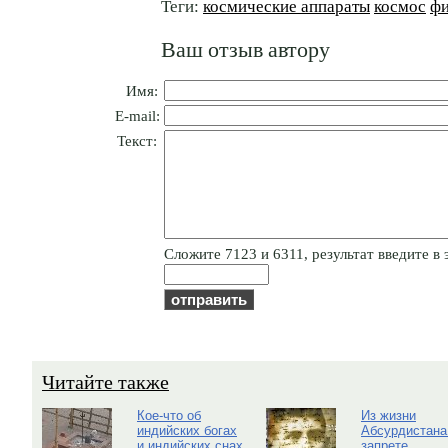
Теги:
космические аппараты
космос
фи
Ваш отзыв автору
Имя:
E-mail:
Текст:
Cлoжитe 7123 и 6311, результат введите в 
Читайте также
Кое-что об
Из жизни
индийских богах
Абсурдистана
и индийских снах
запрете