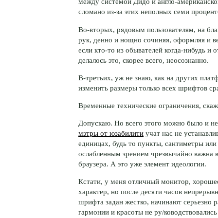
между системой Дидо и
англо-американско
сломано
из-за
этих неполных семи процен
Во-вторых,
рядовым пользователям, на благ
рук, денно и нощно сочиняя, оформляя и в
если
кто-то
из обывателей
когда-нибудь
и о
делалось это, скорее всего, неосознанно.
В-третьих,
уж не знаю, как на других плат
изменить размеры только всех шрифтов сра
Временные технические ограничения, скаж
Допускаю. Но всего этого можно было и не
мэтры от юзабилити
учат нас не устанавли
единицах, будь то пункты, сантиметры или 
ослабленным зрением чрезвычайно важна 
браузера. А это уже элемент идеологии.
Кстати, у меня отличный монитор, хороше
характер, но после десяти часов непрерыв
шрифта задан жестко, начинают серьезно 
гармонии и красоты не ру/ководствовались