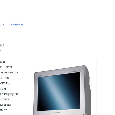
сты
Каталоги
№ 3
г
, я
е кегля
м является,
На что
скать,
стем
т текущего
ислять
а и на
азмер