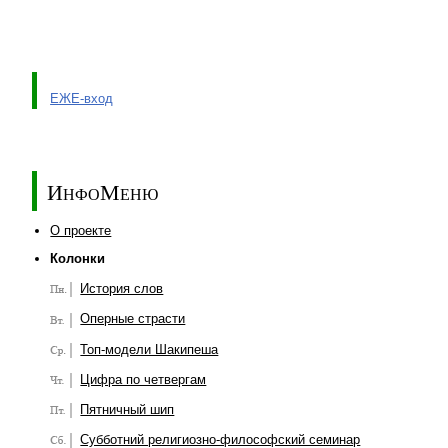
ЕЖЕ-вход
ИнфоМеню
О проекте
Колонки
История слов
Оперные страсти
Топ-модели Шакипеша
Цифра по четвергам
Пятничный шип
Субботний религиозно-философский семинар