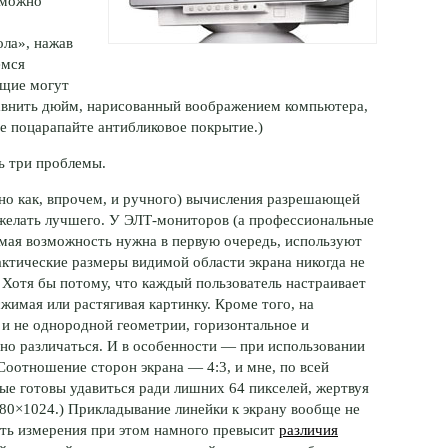
 можно
ола», нажав
емся
ющие могут
равнить дюйм, нарисованный воображением компьютера,
е поцарапайте антибликовое покрытие.)
ть три проблемы.
но как, впрочем, и ручного) вычисления разрешающей
 желать лучшего. У
ЭЛТ-мониторов
(а профессиональные
мая возможность нужна в первую очередь, используют
ктические размеры видимой области экрана никогда не
 Хотя бы потому, что каждый пользователь настраивает
жимая или растягивая картинку. Кроме того, на
 и не однородной геометрии, горизонтальное и
но различаться. И в особенности — при использовании
оотношение сторон экрана — 4:3, и мне, по всей
рые готовы удавиться ради лишних 64 пикселей, жертвуя
80×1024.) Прикладывание линейки к экрану вообще не
ть измерения при этом намного превысит
различия