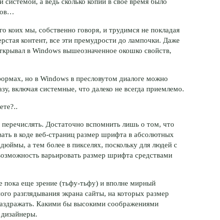
й
системой, а ведь сколько копий в свое время было
тов…
о коих мы, собственно говоря, и трудимся не покладая
ерстая контент, все эти премудрости до лампочки. Даже
ткрывал в Windows вышеозначенное окошко свойств,
формах, но в Windows в пресловутом диалоге можно
зу, включая системные, что далеко не всегда приемлемо.
ете?..
 перечислять. Достаточно вспомнить лишь о том, что
вать в коде
веб-страниц
размер шрифта в абсолютных
дюймы, а тем более в пикселях, поскольку для людей с
возможность варьировать размер шрифта средствами
е пока еще зрение
(тьфу-тьфу)
и вполне мирный
ного разглядывания экрана сайты, на которых размер
раздражать. Какими бы высокими соображениями
 дизайнеры.