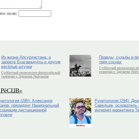
это поле:
Из жизни Абсурдистана: о
Правды, судьбы и б
запрете Бхагавадгиты и другие
трёх соснах
весёлые штучки
Субботний религиозно-
семинар с Эдгаром Лей
Субботний религиозно-философский
семинар с Эдгаром Лейтаном
РіРёСЏВ»
нетология (295): Александр
Рунетология (294): Ден
анов, президент Национальной
Савельев, основатель 
социации дистанционной
интернет-маркетинга Te
рговли