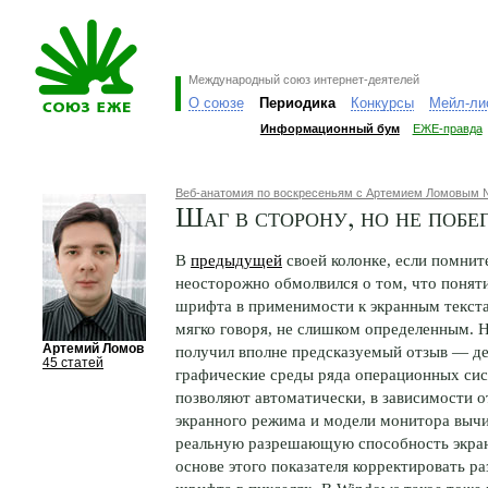
Международный союз интернет-деятелей
О союзе
Периодика
Конкурсы
Мейл-ли
Информационный бум
ЕЖЕ-правда
Веб-анатомия по воскресеньям с Артемием Ломовым 
Шаг в сторону, но не побе
В
предыдущей
своей колонке, если помните
неосторожно обмолвился о том, что поняти
шрифта в применимости к экранным текста
мягко говоря, не слишком определенным. 
Артемий Ломов
получил вполне предсказуемый отзыв — де
45 статей
графические среды ряда операционных си
позволяют автоматически, в зависимости о
экранного режима и модели монитора выч
реальную разрешающую способность экран
основе этого показателя корректировать р