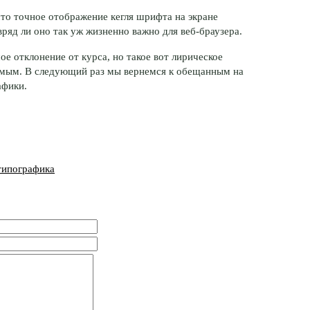
что точное отображение кегля шрифта на экране
вряд ли оно так уж жизненно важно для
веб-браузера.
е отклонение от курса, но такое вот лирическое
димым. В следующий раз мы вернемся к обещанным на
афики.
типографика