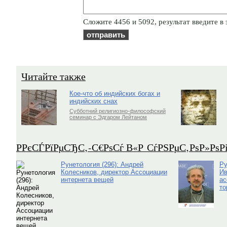
Cлoжитe 4456 и 5092, результат введите в 
Читайте также
Кое-что об индийских богах и
индийских снах
Субботний религиозно-философский
семинар с Эдгаром Лейтаном
Р­РєСЃРїРµСЂС‚-С€РѕСѓ В«Р СѓРЅРµС‚РѕР»Рѕ
Рунетология (296): Андрей
Ру
Колесников, директор Ассоциации
Ив
интернета вещей
ас
то