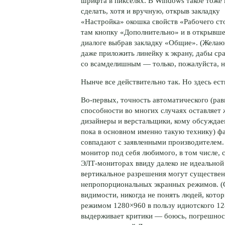
шрифта в пикселях. В Windows такое тоже
сделать, хотя и вручную, открыв закладку
«Настройка» окошка свойств «Рабочего ст
там кнопку «Дополнительно» и в открывш
диалоге выбрав закладку «Общие». (Жела
даже приложить линейку к экрану, дабы с
со всамделишным — только, пожалуйста, н
Нынче все действительно так. Но здесь ес
Во-первых,
точность автоматического (рав
способности во многих случаях оставляет
дизайнеры и верстальщики, кому обсуждае
пока в основном именно такую технику) фа
совпадают с заявленными производителем.
монитор под себя любимого, в том числе, с
ЭЛТ-мониторах
ввиду далеко не идеальной
вертикальное разрешения могут существен
непропорциональных экранных режимов. (С
видимости, никогда не понять людей, кото
режимом 1280×960 в пользу идиотского 12
выдерживает критики — боюсь, погрешнос