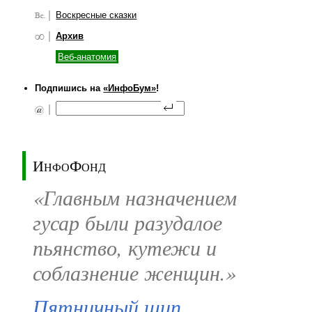
Воскресные сказки
Архив
Веб-анатомия
Подпишись на
«ИнфоБум»
!
ИнфоФонд
«Главным назначением
гусар были разудалое
пьянство, кутежи и
соблазнение женщин.»
Пятничный шип