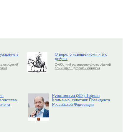
луждание в
О вере, о «священном» и его
дебрях
философский
Субботний религиозно-философский
таном
семинар с Эдгаром Лейтаном
ис
Рунетология (293): Герман
агентства
Клименко, советник Президента
xterra
Российской Федерации