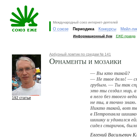
Международный союз интернет-деятелей
О союзе
Периодика
Конкурсы
Мейл-ли
Информационный бум
ЕЖЕ-правда
Арбузный ломтик по средам № 141
Орнаменты и мозаики
— Вы кто такой?
— Не твое дело! — с
грубым. — Ты так сп
это ты создал мир, а 
в него без твоего вед
192 статьи
не ты, я точно зна
Никто такой, вот те
в Петропавла шишко
шишку и удивился ей:
сидел старичок, было
Евгений Васильевич К