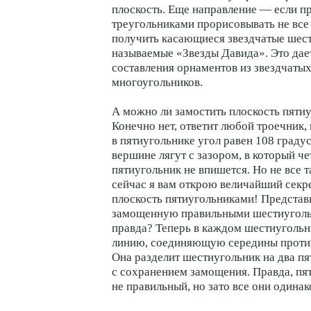
плоскость. Еще направление — если п
треугольниками прорисовывать не все
получить касающиеся звездчатые шест
называемые «Звезды Давида». Это дае
составления орнаментов из звездчаты
многоугольников.
А можно ли замостить плоскость пяти
Конечно нет, ответит любой троечник, 
в пятиугольнике угол равен 108 градус
вершине лягут с зазором, в который ч
пятиугольник не впишется. Но не все т
сейчас я вам открою величайший секр
плоскость пятиугольниками! Представ
замощенную правильными шестиуголь
правда? Теперь в каждом шестиуголь
линию, соединяющую середины проти
Она разделит шестиугольник на два п
с сохранением замощения. Правда, пя
не правильный, но зато все они одина