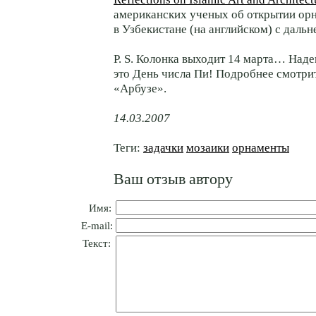
американских ученых об открытии ор
в Узбекистане (на английском) с даль
P. S. Колонка выходит 14 марта… Наде
это День числа Пи! Подробнее смотри
«Арбузе».
14.03.2007
Теги:
задачки
мозаики
орнаменты
Ваш отзыв автору
Имя:
E-mail:
Текст: