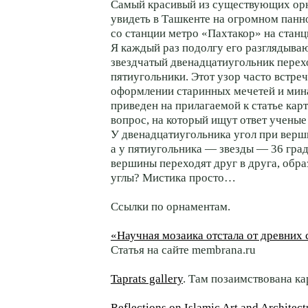
Самый красивый из существующих ор
увидеть в Ташкенте на огромном панн
со станции метро «Пахтакор» на стан
Я каждый раз подолгу его разглядыва
звездчатый двенадцатиугольник перех
пятиугольники. Этот узор часто встре
оформлении старинных мечетей и мин
приведен на прилагаемой к статье кар
вопрос, на который ищут ответ ученые
У двенадцатиугольника угол при верш
а у пятиугольника — звезды — 36 град
вершины переходят друг в друга, обра
углы? Мистика просто…
Ссылки по орнаментам.
«Научная мозаика отстала от древних с
Статья на сайте membrana.ru
Taprats gallery
. Там позаимствована кар
Reflections on Islamic Art and Architect