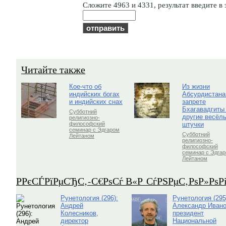
Cлoжитe 4963 и 4331, результат введите в 
Читайте также
Кое-что об
Из жизни
индийских богах
Абсурдистана
и индийских снах
запрете
Бхагавадгиты
Субботний
другие весёл
религиозно-
штучки
философский
семинар с Эдгаром
Субботний
Лейтаном
религиозно-
философский
семинар с Эдга
Лейтаном
Р­РєСЃРїРµСЂС‚-С€РѕСѓ В«Р СѓРЅРµС‚РѕР»Рѕ
Рунетология (296):
Рунетология (295
Андрей
Александр Ивано
Колесников,
президент
директор
Национальной