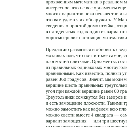
проявлениям математики в реальном м
интересное, что не все орнаменты еще
многих вариантов пока неизвестно и в
что вам удастся их обнаружить. У Мар
сведения о простой домохозяйке, отк
в пятидесятых годах один из варианто
«просмотрели» настоящие математики
Предлагаю размяться и обновить свед
мозаиках или, что почти тоже самое, 
плоскостей плитками. Орнаменты, сос
из правильных одинаковых многоуголь
правильными. Как известно, полный уг
равен 360 градусов. Значит, мы можем
вершине шесть правильных треугольн
угол при каждой вершине равен 60 гра
Треугольники сомкнутся без зазоров и
и есть замощение плоскости. Такими 
можно замостить как кафелем всю пло
можно свести вместе 4 квадрата — са
вариант замощения — или три шестиу
мы исчерпали все варианты замощени