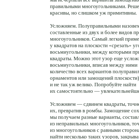
правильными многоугольниками. Реше
красивы, но слишком уж примитивны.
Усложняем. Полуправильными назове
составленные из двух и более видов п
многоугольников. Самый легкий прим
у квадратов на плоскости «срезать» уг
восьмиугольники, между которыми пр
квадраты. Можно этот узор еще услож
восьмиугольники, вписав между ними 
количество всех вариантов полуправи
орнаментов или замощений плоскости)
и не так уж велико. Попробуйте найти
их самостоятельно — увлекательнейше
Усложняем — сдвинем квадраты, точн
их, превратив в ромбы. Замощение сохр
мы получаем разные варианты, состав
из неправильных многоугольников, точ
из многоугольников с равными сторон
найти несколько таких узоров, закры