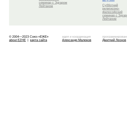
семинар с Эдгаром
Субботний
Лейтаном
религиозно-
философский
семинар с Эдга
Лейтаном
© 2004—2023 Союз «ЕЖЕ»
идея и координация
программирован
about EZHE
|
карта сайта
Александр Малюков
Дмитрий Леонов