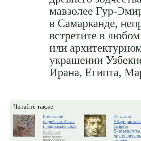
мавзолее Гур-Эми
в Самарканде, неп
встретите в любом
или архитектурно
украшении Узбеки
Ирана, Египта, Ма
Читайте также
Кое-что об
Из жизни
индийских богах
Абсурдистана
и индийских снах
запрете
Бхагавадгиты
Субботний
другие весёл
религиозно-
штучки
философский