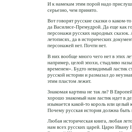
И к намекам этим порой надо прислуш
серьезно, чем принято.
Вот говорят русские сказки о каком-т
да Василисе-Премудрой. Да еще как го
персонажи русских народных сказок. А
летописях, да в исторических докумен
персонажей нет. Почти нет.
В них вообще много чего нет в этих ле
например, целой эпохи, стыдливо наз
временем». Будто невидимый ластик с
русской истории и размазал до неузнав
этим пластом лежит.
Знакомая картина не так ли? В Европе
хорошо знакомый нам ластик идет в дел
изымается какой-то король или целый 
Почему русская история должна быть
Любая историческая книга, любая лет
нам всех русских царей. Царю Ивану I