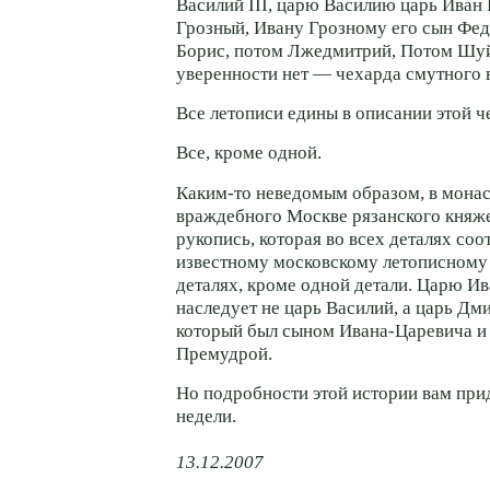
Василий III, царю Василию царь Иван
Грозный, Ивану Грозному его сын Фед
Борис, потом Лжедмитрий, Потом Шуй
уверенности нет — чехарда смутного 
Все летописи едины в описании этой ч
Все, кроме одной.
Каким-то неведомым образом, в мона
враждебного Москве рязанского княже
рукопись, которая во всех деталях соо
известному московскому летописному 
деталях, кроме одной детали. Царю Ива
наследует не царь Василий, а царь Дми
который был сыном Ивана-Царевича и
Премудрой.
Но подробности этой истории вам при
недели.
13.12.2007