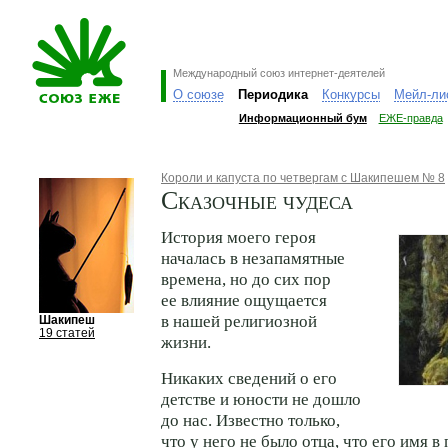
Международный союз интернет-деятелей
О союзе
Периодика
Конкурсы
Мейл-ли
Информационный бум
ЕЖЕ-правда
Короли и капуста по четвергам с Шакипешем № 8
Сказочные чудеса
История моего героя
началась в незапамятные
времена, но до сих пор
ее влияние ощущается
в нашей религиозной
Шакипеш
19 статей
жизни.
Никаких сведений о его
детстве и юности не дошло
до нас. Известно только,
что у него не было отца, что его имя в