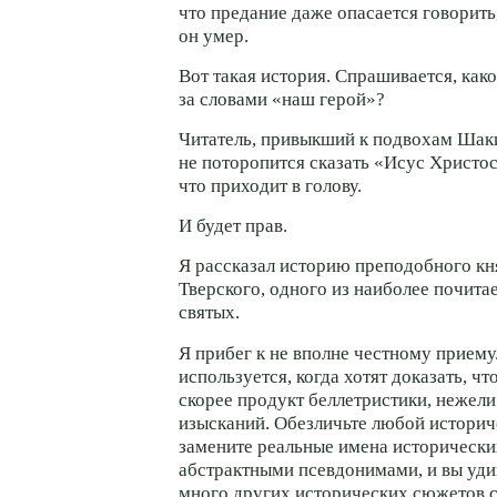
что предание даже опасается говорить
он умер.
Вот такая история. Спрашивается, како
за словами «наш герой»?
Читатель, привыкший к подвохам Шак
не поторопится сказать «Исус Христос»
что приходит в голову.
И будет прав.
Я рассказал историю преподобного к
Тверского, одного из наиболее почит
святых.
Я прибег к не вполне честному приему
используется, когда хотят доказать, ч
скорее продукт беллетристики, нежел
изысканий. Обезличьте любой историч
замените реальные имена исторически
абстрактными псевдонимами, и вы удив
много других исторических сюжетов с