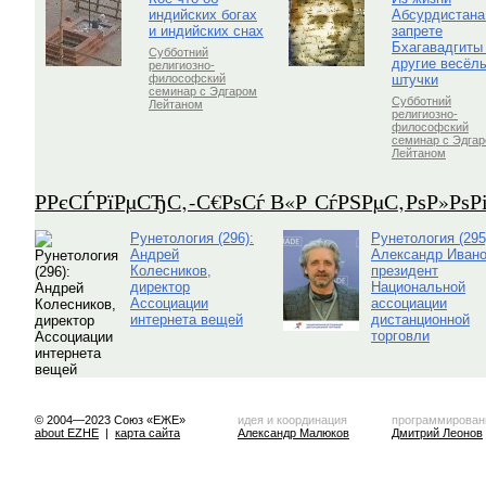
индийских богах
Абсурдистана
и индийских снах
запрете
Бхагавадгиты
Субботний
другие весёл
религиозно-
штучки
философский
семинар с Эдгаром
Субботний
Лейтаном
религиозно-
философский
семинар с Эдга
Лейтаном
Р­РєСЃРїРµСЂС‚-С€РѕСѓ В«Р СѓРЅРµС‚РѕР»Рѕ
Рунетология (296):
Рунетология (295
Андрей
Александр Ивано
Колесников,
президент
директор
Национальной
Ассоциации
ассоциации
интернета вещей
дистанционной
торговли
© 2004—2023 Союз «ЕЖЕ»
идея и координация
программирован
about EZHE
|
карта сайта
Александр Малюков
Дмитрий Леонов