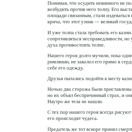
Понимая, что осудить невинного не по
возбудить против него толпу. Его выс
площади связанным, стали издеваться н
крича, что этот узник — великий госуд
И уже толпа стала требовать его казни
сопротивляться несправедливости, но 
духа противостоять толпе.
Нашего героя долго мучили, пока один
римлянин, не заколол его прямо в серд
себе его одежду.
Друзья пытались подойти к месту казни
Ночью два сторожа были приставлены 
но их объял беспричинный страх, и он
Наутро же тела не нашли.
С тех пор нашего героя всегда рисуют 
его происходят чудеса.
Предатель же тот вскоре принял смер