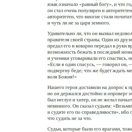
язык означало «равный богу», и что го
он стал очень популярен и авторитетен
авторитетен, что многие стали почитать
и чуть ли не за царя земного.
Удивительно ли, что он вызвал недово
правителя своей страны. Один из друз
предал его и коварно передал в руки в
возможность бежать в последний моме
и ученики уговаривали его спастись, н
«Если я один спасусь, — говорил он, 
подвергну беде; что же будет ждать ме
воля Божия!»
Нашего героя доставили на допрос к п
но он держался достойно и опроверг 
был неглуп и хитер, он не желал пачка
невинного. Он сказал судьям: «Возьми
и судите его по справедливости», ибо
что судить не за что.
Судьи, которые были его врагами, тож