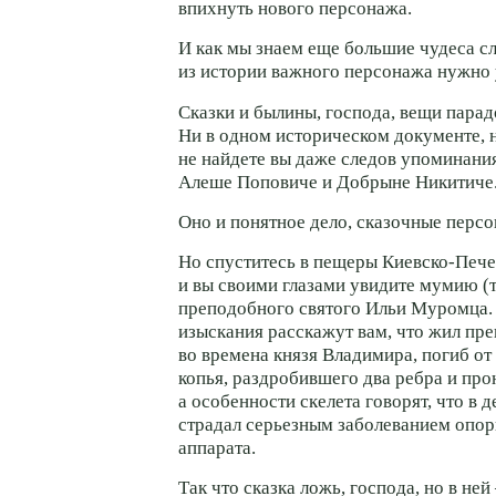
впихнуть нового персонажа.
И как мы знаем еще большие чудеса сл
из истории важного персонажа нужно 
Сказки и былины, господа, вещи парад
Ни в одном историческом документе, 
не найдете вы даже следов упоминани
Алеше Поповиче и Добрыне Никитиче
Оно и понятное дело, сказочные персо
Но спуститесь в пещеры Киевско-Пече
и вы своими глазами увидите мумию 
преподобного святого Ильи Муромца.
изыскания расскажут вам, что жил пр
во времена князя Владимира, погиб от
копья, раздробившего два ребра и про
а особенности скелета говорят, что в д
страдал серьезным заболеванием опор
аппарата.
Так что сказка ложь, господа, но в не