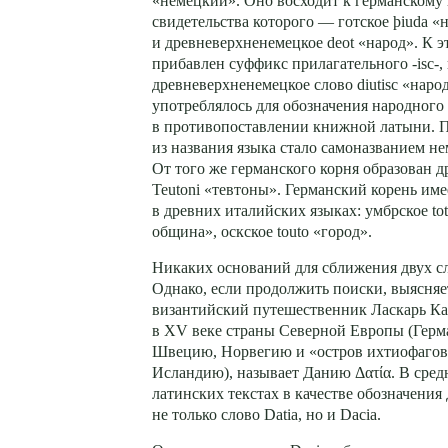
«немецкий». Оно восходит к германскому
свидетельства которого — готское þiuda «
и древневерхненемецкое deot «народ». К 
прибавлен суффикс прилагательного -isc-,
древневерхненемецкое слово diutisc «наро
употреблялось для обозначения народного 
в противопоставлении книжной латыни. П
из названия языка стало самоназванием не
От того же германского корня образован 
Teutoni «тевтоны». Германский корень им
в древних италийских языках: умбрское tot
община», оскское touto «город».
Никаких оснований для сближения двух сл
Однако, если продолжить поиски, выясняет
византийский путешественник Ласкарь К
в XV веке страны Северной Европы (Гер
Швецию, Норвегию и «остров ихтиофагов»
Исландию), называет Данию Δατία. В сре
латинских текстах в качестве обозначения
не только слово Datia, но и Dacia.