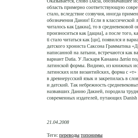
Оказывается, слово Dacia, обозначавшее 
область примерно соответствующую совр
стало, вследствие созвучия, иногда примен
обозначения Дании! Если в классической 
читалось как [дакиа], то в средневековой о
произноситься как [дациа], а после того, к
ti стало читаться как [ци], появился и вари
датского хрониста Саксона Грамматика «Д
написанной на латыни, встречаются как ва
вариант Datia. У Ласкаря Канаана Δατία п
латинской формы. Видимо, из книжных ис
латинских или византийских, форма с «т»
в древнерусский язык и закрепилась в сло
и датский. Так небрежность средневековы
назвавших Данию Дакией, породила трудн
современных издателей, путающих Danish 
21.04.2008
Теги:
переводы
топонимы