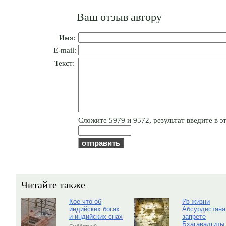
Ваш отзыв автору
Имя:
E-mail:
Текст:
Cлoжитe 5979 и 9572, результат введите в эт
Читайте также
Кое-что об
Из жизни
индийских богах
Абсурдистана
и индийских снах
запрете
Бхагавадгиты