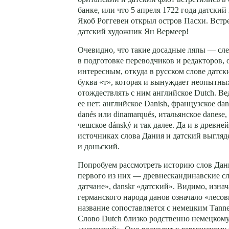
банке, или что 5 апреля 1722 года датски
Якоб Роггевен открыл остров Пасхи. Встр
датский художник Ян Вермеер!
Очевидно, что такие досадные ляпы — сл
в подготовке переводчиков и редакторов, 
интересным, откуда в русском слове датск
буква «т», которая и вынуждает неопытны
отождествлять с ним английское Dutch. Ве
ее нет: английское Danish, французское dan
danés или dinamarqués, итальянское danese,
чешское dánský и так далее. Да и в древн
источниках слова Дания и датский выгляд
и доньский.
Попробуем рассмотреть историю слов Дани
первого из них — древнескандинавские сл
датчане», danskr «датский». Видимо, изна
германского народа данов означало «лесови
название сопоставляется с немецким Таnnе
Слово Dutch близко родственно немецкому