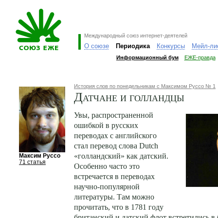
Международный союз интернет-деятелей
О союзе
Периодика
Конкурсы
Мейл-ли
Информационный бум
ЕЖЕ-правда
История слов по понедельникам с Максимом Руссо № 1
Датчане и голландцы
Увы, распространенной
ошибкой в русских
переводах с английского
стал перевод слова Dutch
«голландский» как датский.
Максим Руссо
71 статья
Особенно часто это
встречается в переводах
научно-популярной
литературы. Там можно
прочитать, что в 1781 году
британский и датский флот встретились в 