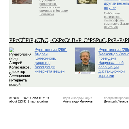
Субботний
другие весёл
религиозно-
штучки
философский
семинар с Эдгаром
Субботний
Лейтаном
религиозно-
философский
семинар с Эдга
Лейтаном
Р­РєСЃРїРµСЂС‚-С€РѕСѓ В«Р СѓРЅРµС‚РѕР»Рѕ
Рунетология (296):
Рунетология (295
Андрей
Александр Ивано
Колесников,
президент
директор
Национальной
Ассоциации
ассоциации
интернета вещей
дистанционной
торговли
© 2004—2023 Союз «ЕЖЕ»
идея и координация
программирован
about EZHE
|
карта сайта
Александр Малюков
Дмитрий Леонов