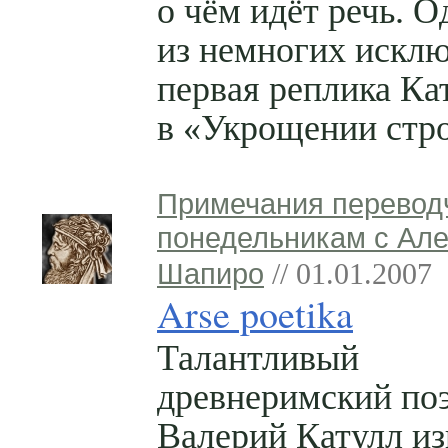
о чём идёт речь. О
из немногих искл
первая реплика К
в «Укрощении стр
Примечания перевод
понедельникам с Ал
Шапиро
// 01.01.2007
Arse poetika
Талантливый
древнеримский поэ
Валерий Катулл из