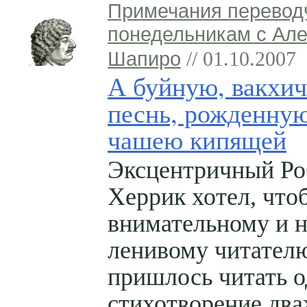
Примечания перевод
понедельникам с Ал
Шапиро
// 01.10.2007
А буйную, вакхи
песнь, рожденную
чашею кипящей
Эксцентричный Ро
Херрик хотел, что
внимательному и н
ленивому читател
пришлось читать о
стихотворение дв