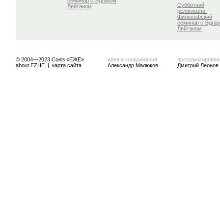
семинар с Эдгаром
Субботний
Лейтаном
религиозно-
философский
семинар с Эдга
Лейтаном
© 2004—2023 Союз «ЕЖЕ»
идея и координация
программирован
about EZHE
|
карта сайта
Александр Малюков
Дмитрий Леонов