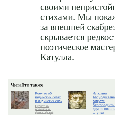
своими непристо
стихами. Мы пока
за внешней скабре
скрывается редкос
поэтическое масте
Катулла.
Читайте также
Кое-что об
Из жизни
индийских богах
Абсурдистана
и индийских снах
запрете
Бхагавадгиты
Субботний
другие весёл
религиозно-
штучки
философский