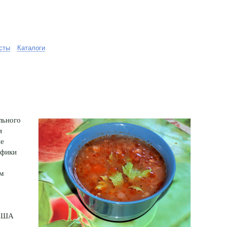
сты
Каталоги
льного
и
ые
ифики
ом
 США