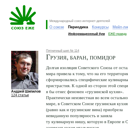
Международный союз интернет-деятелей
О союзе
Периодика
Конкурсы
Мейл-ли
Информационный бум
ЕЖЕ-правда
Пятничный шип № 114
Грузия, баран, помидор
Долгая изоляция Советского Союза от оста
мира привела к тому, что на его территори
сформировались специфические кулинарн
пристрастия. К одной из сторон этой спец
я бы отнес феномен «грузинской кухни».
Андрей Шипилов
124 статьи
Практически неизвестная во всем остальн
мире, в Советском Союзе грузинская кухня
(равно как и грузинские вина) приобрела
невиданную популярность и заняла
ту кулинарную нишу, которую в Европе и
занимает кухня итальянская.