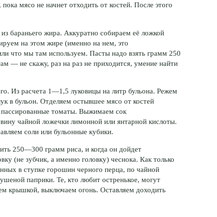
 пока мясо не начнет отходить от костей. После этого
 из бараньего жира. Аккуратно собираем её ложкой
ируем на этом жире (именно на нем, это
ли что мы там используем. Пасты надо взять грамм 250
там — не скажу, раз на раз не приходится, умение найти
го. Из расчета 1—1,5 луковицы на литр бульона. Режем
ук в бульон. Отделяем остывшее мясо от костей
м пассированные томаты. Выжимаем сок
вину чайной ложечки лимонной или янтарной кислоты.
авляем соли или бульонные кубики.
вить 250—300 грамм риса, и когда он дойдет
ку (не зубчик, а именно головку) чеснока. Как только
нных в ступке горошин черного перца, по чайной
сушеной паприки. Те, кто любит остренькое, могут
аем крышкой, выключаем огонь. Оставляем доходить