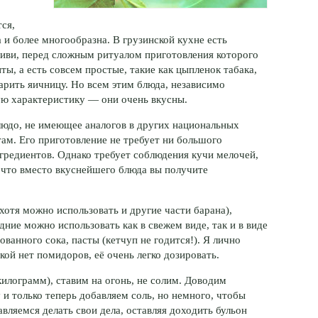
ся,
 и более многообразна. В грузинской кухне есть
циви, перед сложным ритуалом приготовления которого
ы, а есть совсем простые, такие как цыпленок табака,
арить яичницу. Но всем этим блюда, независимо
ую характеристику — они очень вкусны.
людо, не имеющее аналогов в других национальных
ам. Его приготовление не требует ни большого
нгредиентов. Однако требует соблюдения кучи мелочей,
 что вместо вкуснейшего блюда вы получите
хотя можно использовать и другие части барана),
дние можно использовать как в свежем виде, так и в виде
ванного сока, пасты (кетчуп не годится!). Я лично
кой нет помидоров, её очень легко дозировать.
илограмм), ставим на огонь, не солим. Доводим
и только теперь добавляем соль, но немного, чтобы
ляемся делать свои дела, оставляя доходить бульон