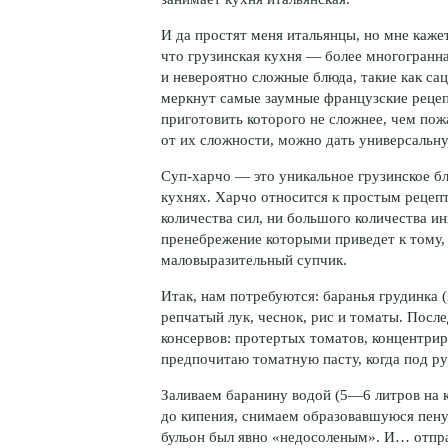
И да простят меня итальянцы, но мне кажет
что грузинская кухня — более многогранна
и невероятно сложные блюда, такие как са
меркнут самые заумные французские рецепт
приготовить которого не сложнее, чем пож
от их сложности, можно дать универсальн
Суп-харчо
— это уникальное грузинское б
кухнях. Харчо относится к простым рецепт
количества сил, ни большого количества и
пренебрежение которыми приведет к тому,
маловыразительный супчик.
Итак, нам потребуются: баранья грудинка (
репчатый лук, чеснок, рис и томаты. После
консервов: протертых томатов, концентриро
предпочитаю томатную пасту, когда под ру
Заливаем баранину водой (5—6 литров на к
до кипения, снимаем образовавшуюся пену 
бульон был явно «недосоленым». И… отправ