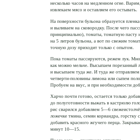
несколько часов на медленном огне. Варим,
извлекаем мясо и оставляем его остывать.
На поверхности бульона образуется пленка
и выливаем на сковородку. После чего пасс
принципиально), томаты, томатную пасту и
на 5 литров бульона, а вот по свежим тома
точную дозу приходит только с опытом.
Пока томаты пассируются, режем лук. Мно
как можно мельче. Высыпаем порезанный л
и высыпаем туда же. И туда же отправляе
четверти-половины
лимона или сыпем поло
Пробуем на вкус, и при необходимости доб
Харчо почти готово, остается только доба
до полуготовности выжать в кастрюлю голов
рис сварился добавляем 5—6 свежеистолчё
ложечке тмина, семян кориандра, горстку 
добавить красного жгучего перца. Закрыв
минут 10—15.