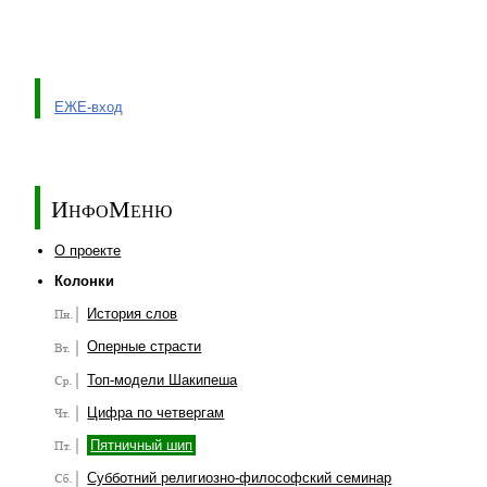
ЕЖЕ-вход
ИнфоМеню
О проекте
Колонки
История слов
Оперные страсти
Топ-модели Шакипеша
Цифра по четвергам
Пятничный шип
Субботний религиозно-философский семинар