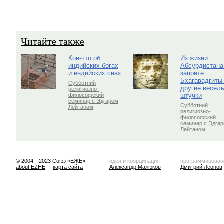
Читайте также
Кое-что об
Из жизни
индийских богах
Абсурдистана
и индийских снах
запрете
Бхагавадгиты
Субботний
другие весёл
религиозно-
штучки
философский
семинар с Эдгаром
Субботний
Лейтаном
религиозно-
философский
семинар с Эдга
Лейтаном
© 2004—2023 Союз «ЕЖЕ»
идея и координация
программирован
about EZHE
|
карта сайта
Александр Малюков
Дмитрий Леонов