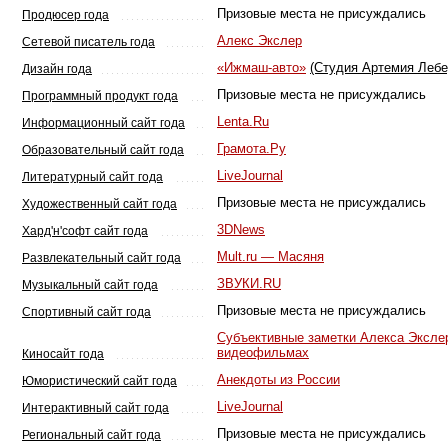
Призовые места не присуждались
Продюсер года
Алекс Экслер
Сетевой писатель года
«Ижмаш-авто»
(Студия Артемия Лебе
Дизайн года
Призовые места не присуждались
Программный продукт года
Lenta.Ru
Информационный сайт года
Грамота.Ру
Образовательный сайт года
LiveJournal
Литературный сайт года
Призовые места не присуждались
Художественный сайт года
3DNews
Хард'н'софт сайт года
Mult.ru — Масяня
Развлекательный сайт года
ЗВУКИ.RU
Музыкальный сайт года
Призовые места не присуждались
Спортивный сайт года
Субъективные заметки Алекса Эксле
видеофильмах
Киносайт года
Анекдоты из России
Юмористический сайт года
LiveJournal
Интерактивный сайт года
Призовые места не присуждались
Региональный сайт года