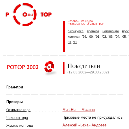
о конкурсе
правила
номинации
прес
хроники:
’99
,
’00
,
’01
,
’02
,
’03
,
’04
,
’05
,
’11
,
’12
Победители
(12.03.2002—29.03.2002)
Гран-при
Призеры
Mult.Ru — Масяня
Открытие года
Призовые места не присуждались
Человек года
Алексей «Lexa» Андреев
Журналист года