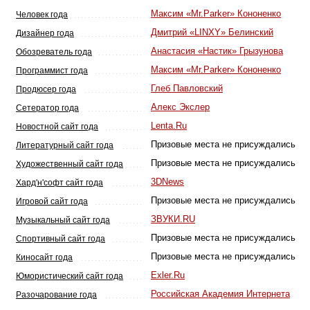
Максим «Mr.Parker» Кононенко
Человек года
Дмитрий «LINXY» Белинский
Дизайнер года
Анастасия «Настик» Грызунова
Обозреватель года
Максим «Mr.Parker» Кононенко
Программист года
Глеб Павловский
Продюсер года
Алекс Экслер
Сетератор года
Lenta.Ru
Новостной сайт года
Призовые места не присуждались
Литературный сайт года
Призовые места не присуждались
Художественный сайт года
3DNews
Хард'н'софт сайт года
Призовые места не присуждались
Игровой сайт года
ЗВУКИ.RU
Музыкальный сайт года
Призовые места не присуждались
Спортивный сайт года
Призовые места не присуждались
Киносайт года
Exler.Ru
Юмористический сайт года
Российская Академия Интернета
Разочарование года