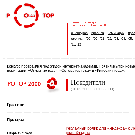
о конкурсе
правила
номинации
прес
хроники:
’99
,
’00
,
’01
,
’02
,
’03
,
’04
,
’05
,
’11
,
’12
Конкурс проводился под эгидой
Интернет-академии
. Появились три новы
номинации: «Открытие года», «Сетератор года» и «Киносайт года».
Победители
(16.05.2000—30.05.2000)
Гран-при
Призеры
Рекламный ролик для «Яндекса» с Л
роли бандита
Открытие года