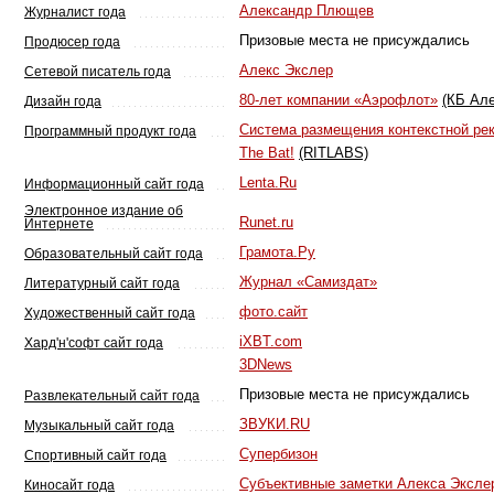
Александр Плющев
Журналист года
Призовые места не присуждались
Продюсер года
Алекс Экслер
Сетевой писатель года
80-лет компании «Аэрофлот»
(КБ Ал
Дизайн года
Система размещения контекстной ре
Программный продукт года
The Bat!
(RITLABS)
Lenta.Ru
Информационный сайт года
Электронное издание об
Runet.ru
Интернете
Грамота.Ру
Образовательный сайт года
Журнал «Самиздат»
Литературный сайт года
фото.сайт
Художественный сайт года
iXBT.com
Хард'н'софт сайт года
3DNews
Призовые места не присуждались
Развлекательный сайт года
ЗВУКИ.RU
Музыкальный сайт года
Супербизон
Спортивный сайт года
Субъективные заметки Алекса Эксле
Киносайт года