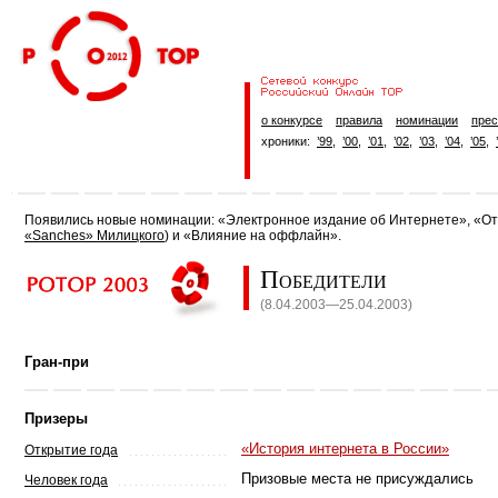
о конкурсе
правила
номинации
прес
хроники:
’99
,
’00
,
’01
,
’02
,
’03
,
’04
,
’05
,
Появились новые номинации: «Электронное издание об Интернете», «Отр
«Sanches» Милицкого
) и «Влияние на оффлайн».
Победители
(8.04.2003—25.04.2003)
Гран-при
Призеры
«История интернета в России»
Открытие года
Призовые места не присуждались
Человек года