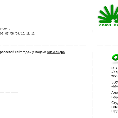
с-центр
’06
’07
,
’08
,
’09
,
’10
,
’11
,
’12
аслевой сайт года» (с подачи
Александра
iXB
«Ха
тех
ЗВУ
«Му
Але
год
Сту
ном
год