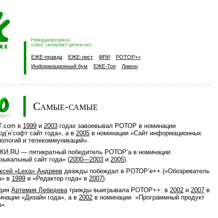
ЕЖЕ-правда
ЕЖЕ-лист
ФРИ
РОТОР++
Информационный бум
ЕЖЕ-Топ
Лимон
Самые-самые
T.com в
1999
и
2003
годах завоевывал РОТОР в номинации
рд’н’софт сайт года», а в
2005
в номинации «Сайт информационных
нологий и телекоммуникаций».
КИ.RU — пятикратный победитель РОТОР’a в номинации
зыкальный сайт года» (
2000—2003
и
2005
).
ксей «Lexa» Андреев
дважды побеждал в РОТОР’e++ («Обозреватель
а» в
1999
и «Редактор года» в
2007
).
дия
Артемия Лебедева
трижды выигрывала РОТОР++: в
2002
и
2007
в
инации «Дизайн года», а в
2002
в номинации «Программный продукт
а».