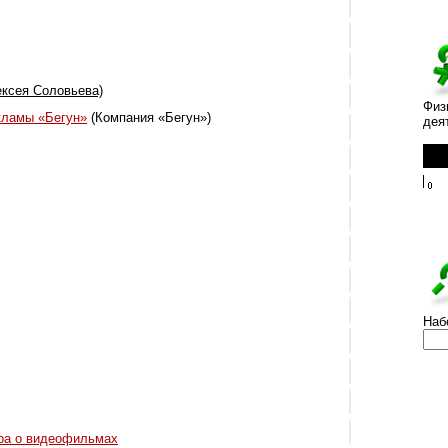
ексея Соловьева)
Физ
кламы «Бегун»
(Компания «Бегун»)
дея
Наб
ра о видеофильмах